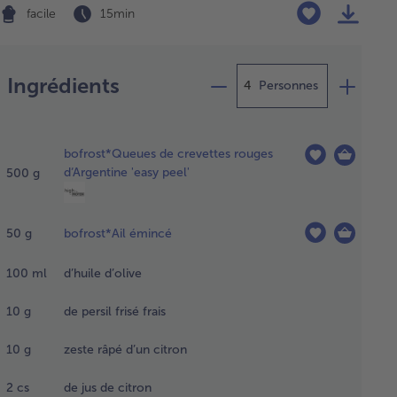
facile
15 min
Préparation
Ingrédients
Personnes
ttez
s les
bofrost*Queues de crevettes rouges
rédients
d‘Argentine 'easy peel'
500
g
uf les
vettes
les
50
g
bofrost*Ail émincé
nches
citron)
s un
100
ml
d’huile d’olive
ot de
sine et
10
g
de persil frisé frais
langez
ur
10
g
zeste râpé d’un citron
enir la
inade.
2
cs
de jus de citron