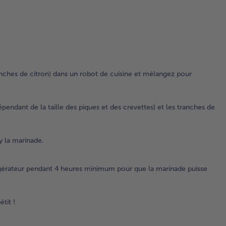
2.
Enf
cre
(3 
cre
par
ranches de citron) dans un robot de cuisine et mélangez pour
tou
dé
de 
épendant de la taille des piques et des crevettes) et les tranches de
des
et 
cre
y la marinade.
et 
tra
de 
igérateur pendant 4 heures minimum pour que la marinade puisse
sur
piq
boi
tit !
alt
3.