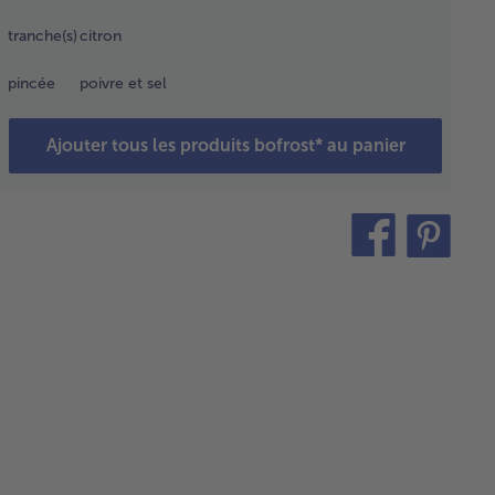
tranche(s)
citron
ilez les
vettes
pincée
poivre et sel
ou 4
vettes
Ajouter tous les produits bofrost* au panier
 pique,
t
pendant
la taille
teilen
pin
 piques
des
it
vettes)
les
nches
citron
 les
ues en
s en les
ernant.