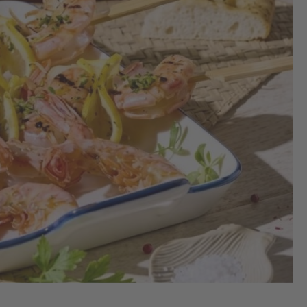
1.
Me
tou
ing
(sa
cre
et 
tra
de 
dan
rob
cui
mé
po
obt
mar