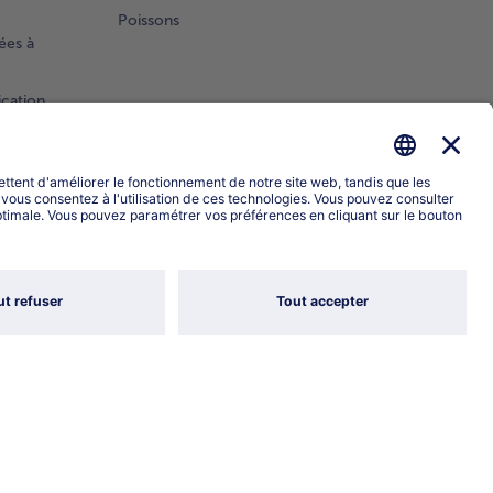
Poissons
ées à
ication
Sélectionner le pays / la langue