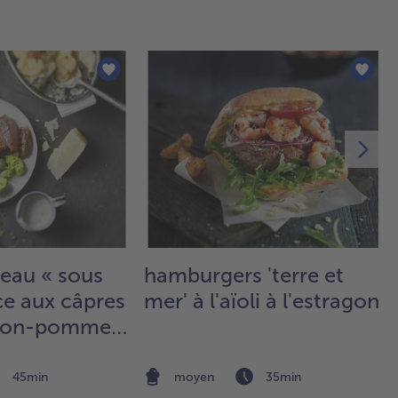
Dé
les
gra
pro
rép
y l
mar
4.
Co
met
bro
de 
au
veau « sous
hamburgers 'terre et
réf
ce aux câpres
mer' à l'aïoli à l'estragon
pe
he
 thon-pommes
mi
pou
ma
45min
moyen
35min
pui