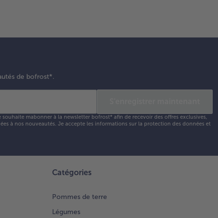
autés de bofrost*.
S'enregistrer maintenant
e souhaite mabonner à la newsletter bofrost* afin de recevoir des offres exclusives,
 liées à nos nouveautés. Je accepte les
informations sur la protection des données et
Catégories
Pommes de terre
Légumes