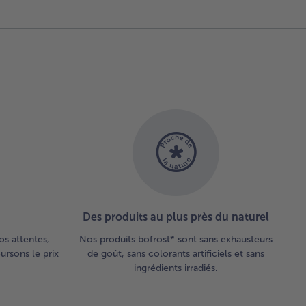
régner.
llez les
chettes
 chaque
é au
Q. Bon
étit !
Des produits au plus près du naturel
os attentes,
Nos produits bofrost* sont sans exhausteurs
rsons le prix
de goût, sans colorants artificiels et sans
ingrédients irradiés.