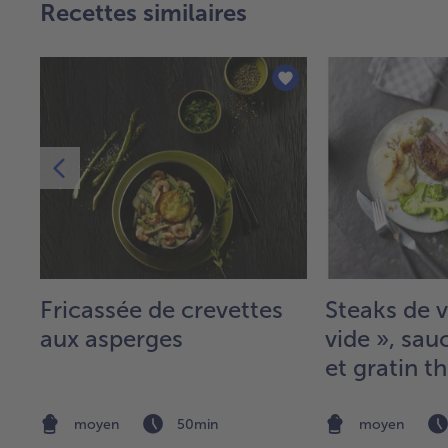
Recettes similaires
et
Fricassée de crevettes
Steaks de 
 -
aux asperges
vide », sau
et gratin
de terre
moyen
50min
moyen