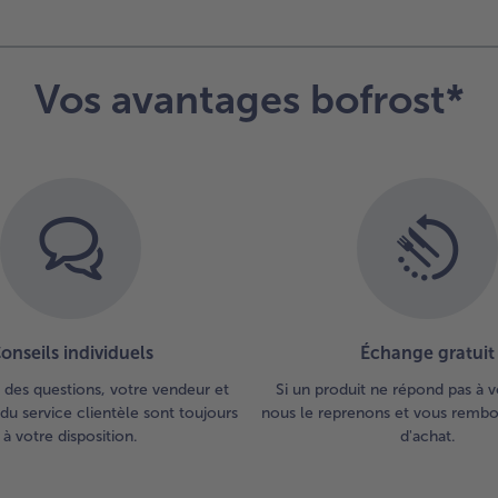
imp
5.
Gri
Vos avantages bofrost*
bro
de
côt
BB
app
onseils individuels
Échange gratuit
 des questions, votre vendeur et
Si un produit ne répond pas à v
du service clientèle sont toujours
nous le reprenons et vous rembou
à votre disposition.
d'achat.