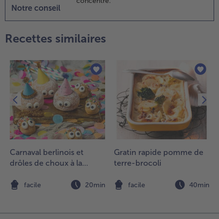
concentré.
endant ce
Notre conseil
emps,
uire les
âtes dans
Recettes similaires
e l'eau
alée selon
es
nstructions
ur
'emballage,
goutter et
ervir avec
e gratin.
Carnaval berlinois et
Gratin rapide pomme de
drôles de choux à la
terre-brocoli
crème
n
facile
20min
facile
40min