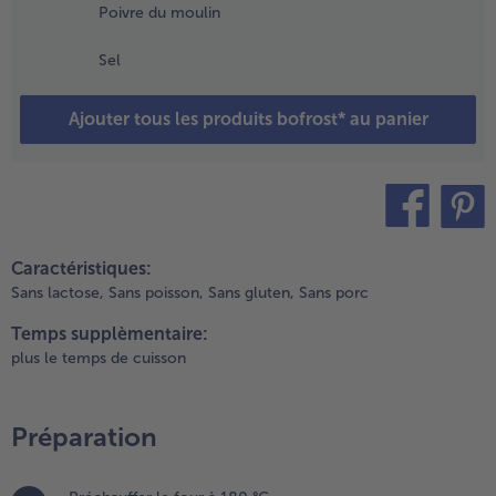
vec le jus,
Poivre du moulin
craser
rossièrement
Sel
 la cuillère
n bois, puis
erser dans un
Ajouter tous les produits bofrost* au panier
lat à gratin.
ouper les
bricots en
anières dans
e sens de la
teilen
pin it
ongueur et
Caractéristiques:
es ajouter.
Sans lactose,
Sans poisson,
Sans gluten,
Sans porc
oivrer le
ouillon,
Temps supplèmentaire:
jouter la
plus le temps de cuisson
rème fraîche
t incorporer.
Préparation
.
aver la
auge,