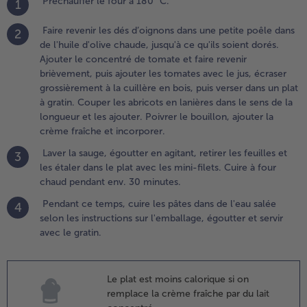
Préchauffer le four à 180 °C.
1
goutter
n
Faire revenir les dés d’oignons dans une petite poêle dans
2
gitant,
de l'huile d'olive chaude, jusqu'à ce qu'ils soient dorés.
etirer
Ajouter le concentré de tomate et faire revenir
es
brièvement, puis ajouter les tomates avec le jus, écraser
euilles
grossièrement à la cuillère en bois, puis verser dans un plat
t les
à gratin. Couper les abricots en lanières dans le sens de la
taler
longueur et les ajouter. Poivrer le bouillon, ajouter la
ans le
crème fraîche et incorporer.
lat
Laver la sauge, égoutter en agitant, retirer les feuilles et
vec les
3
les étaler dans le plat avec les mini-filets. Cuire à four
ini-
chaud pendant env. 30 minutes.
lets.
uire à
Pendant ce temps, cuire les pâtes dans de l'eau salée
4
our
selon les instructions sur l'emballage, égoutter et servir
haud
avec le gratin.
endant
nv. 30
inutes.
Le plat est moins calorique si on
remplace la crème fraîche par du lait
.