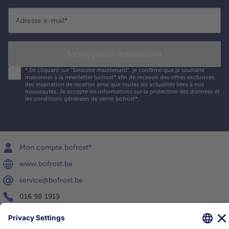
Adresse e-mail
*
S'enregistrer maintenant
*
En cliquant sur "Sinscrire maintenant", je confirme que je souhaite
mabonner à la newsletter bofrost* afin de recevoir des offres exclusives,
des inspiration de recettes ainsi que toutes les actualités liées à nos
nouveautés. Je accepte les
informations sur la protection des données et
les conditions générales de vente bofrost*
.
Mon compte bofrost*
www.bofrost.be
service@bofrost.be
016 98 1919
Lun-Ven: 9h - 19h et Sa: 9h - 13h