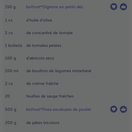
e four à
150
g
bofrost*Oignons en petits dés
80 °C.
1
cs
d'huile d'olive
.
aire revenir
2
cs
de concentré de tomate
es dés
’oignons
1
boîte(s)
de tomates pelées
ans une
etite poêle
ans de l'huile
100
g
d'abricots secs
'olive
haude,
100
ml
de bouillon de légumes instantané
usqu'à ce
u'ils soient
2
cs
de crème fraîche
orés. Ajouter
e concentré
20
feuilles de sauge fraîches
e tomate et
aire revenir
500
g
bofrost*Fines escalopes de poulet
rièvement,
uis ajouter
200
g
de pâtes tricolors
es tomates