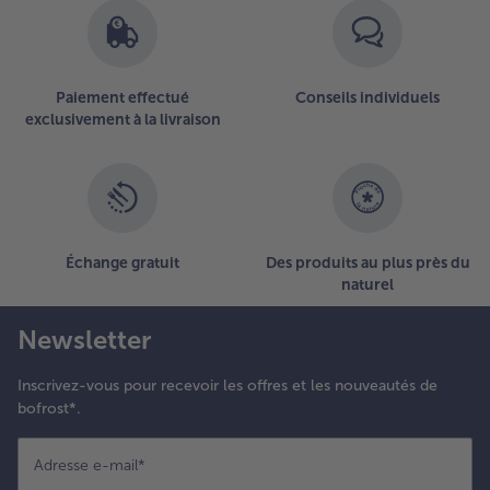
3
articles
sur
la
Paiement effectué
Conseils individuels
liste.
exclusivement à la livraison
Échange gratuit
Des produits au plus près du
naturel
Newsletter
Inscrivez-vous pour recevoir les offres et les nouveautés de
bofrost*.
Adresse e-mail
*