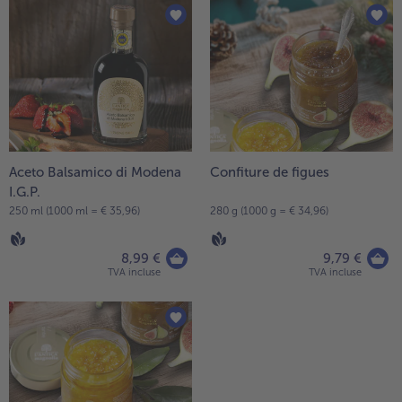
Vous
avez
3
articles
sur
la
liste.
Aceto Balsamico di Modena
Confiture de figues
I.G.P.
250 ml (1000 ml = € 35,96)
280 g (1000 g = € 34,96)
- € 5 à l’achat de 7 plats au choix
8,99 €
9,79 €
TVA incluse
TVA incluse