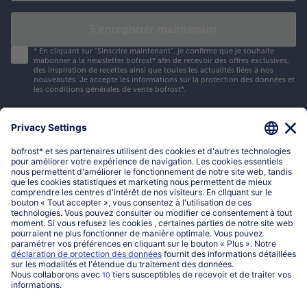
S'enregistrer maintenant
*
En cliquant sur "Sinscrire maintenant", je confirme que je souhaite
mabonner à la newsletter bofrost* afin de recevoir des offres exclusives,
des inspiration de recettes ainsi que toutes les actualités liées à nos
nouveautés. Je accepte les
informations sur la protection des données et
les conditions générales de vente bofrost*
.
Mon compte bofrost*
www.bofrost.be
service@bofrost.be
016 98 1919
Lun-Ven: 9h - 19h et Sa: 9h - 13h
Service
Qui sommes-nous?