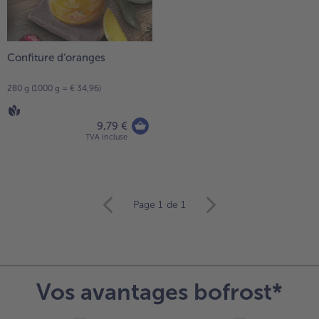
Confiture d‘oranges
280 g (1000 g = € 34,96)
9,79 €
TVA incluse
Continuer
Page 1
de 1
avec
la
vue
d’ensemble
des
Vos avantages bofrost*
articles.
Vous
avez