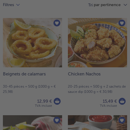
par pertinence
Filtres
Vous
Tri
avez
6
articles
sur
la
liste.
Beignets de calamars
Chicken Nachos
- € 5 à l’achat de 7 plats au choix
30-45 pièces = 500 g (1000 g = €
20-25 pièces = 500 g + 2 sachets de
25,98)
sauce dip (1000 g = € 30,98)
12,99 €
15,49 €
TVA incluse
TVA incluse