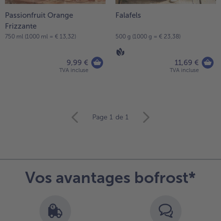
Passionfruit Orange
Falafels
Frizzante
750 ml (1000 ml = € 13,32)
500 g (1000 g = € 23,38)
9,99 €
11,69 €
TVA incluse
TVA incluse
Continuer
Page 1
de 1
avec
la
vue
d’ensemble
des
Vos avantages bofrost*
articles.
Vous
avez
6
articles