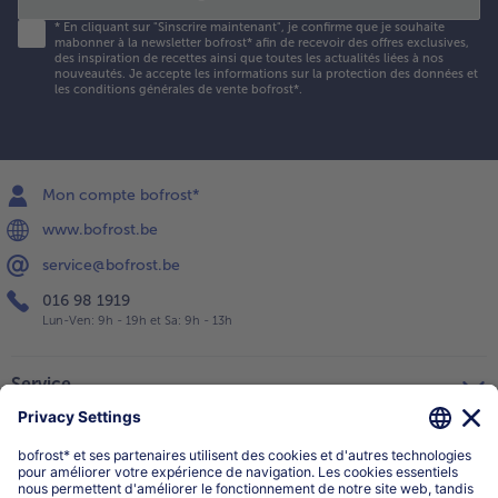
*
En cliquant sur "Sinscrire maintenant", je confirme que je souhaite
mabonner à la newsletter bofrost* afin de recevoir des offres exclusives,
des inspiration de recettes ainsi que toutes les actualités liées à nos
nouveautés. Je accepte les
informations sur la protection des données et
les conditions générales de vente bofrost*
.
Mon compte bofrost*
www.bofrost.be
service@bofrost.be
016 98 1919
Lun-Ven: 9h - 19h et Sa: 9h - 13h
Service
Qui sommes-nous?
Catégories