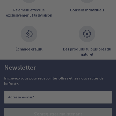
sur
la
Paiement effectué
Conseils individuels
liste.
exclusivement à la livraison
Échange gratuit
Des produits au plus près du
naturel
Newsletter
Inscrivez-vous pour recevoir les offres et les nouveautés de
bofrost*.
Adresse e-mail
*
S'enregistrer maintenant