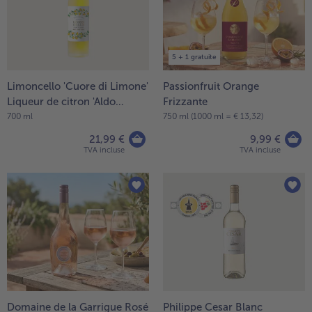
5 + 1 gratuite
Limoncello 'Cuore di Limone'
Passionfruit Orange
Liqueur de citron 'Aldo
Frizzante
Bottega'
700 ml
750 ml (1000 ml = € 13,32)
21,99 €
9,99 €
TVA incluse
TVA incluse
Domaine de la Garrigue Rosé
Philippe Cesar Blanc