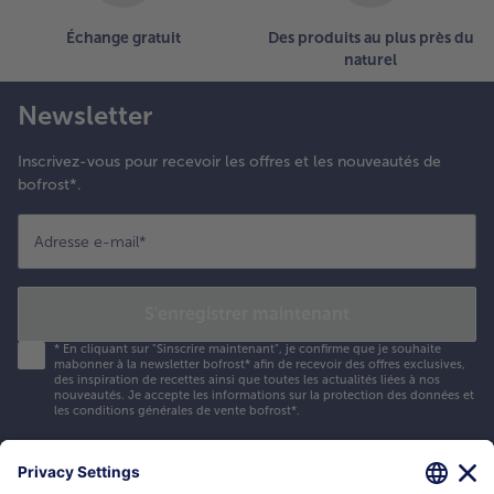
Échange gratuit
Des produits au plus près du
naturel
Newsletter
Inscrivez-vous pour recevoir les offres et les nouveautés de
bofrost*.
Adresse e-mail
*
S'enregistrer maintenant
*
En cliquant sur "Sinscrire maintenant", je confirme que je souhaite
mabonner à la newsletter bofrost* afin de recevoir des offres exclusives,
des inspiration de recettes ainsi que toutes les actualités liées à nos
nouveautés. Je accepte les
informations sur la protection des données et
les conditions générales de vente bofrost*
.