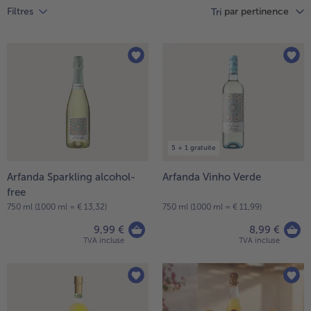
par pertinence
Filtres
Vous
Tri
avez
7
articles
sur
la
liste.
5 + 1 gratuite
Arfanda Sparkling alcohol-
Arfanda Vinho Verde
- € 5 à l’achat de 7 plats au choix
free
750 ml (1000 ml = € 13,32)
750 ml (1000 ml = € 11,99)
9,99 €
8,99 €
TVA incluse
TVA incluse