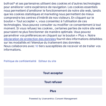
Mon compte bofrost*
www.bofrost.be
service@bofrost.be
016 98 1919
Lun-Ven: 9h - 19h et Sa: 9h - 13h
Service
Qui sommes-nous?
Catégories