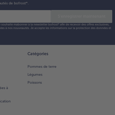
autés de bofrost*.
S'enregistrer maintenant
e souhaite mabonner à la newsletter bofrost* afin de recevoir des offres exclusives,
 liées à nos nouveautés. Je accepte les
informations sur la protection des données et
Catégories
Pommes de terre
Légumes
Poissons
ées à
ication