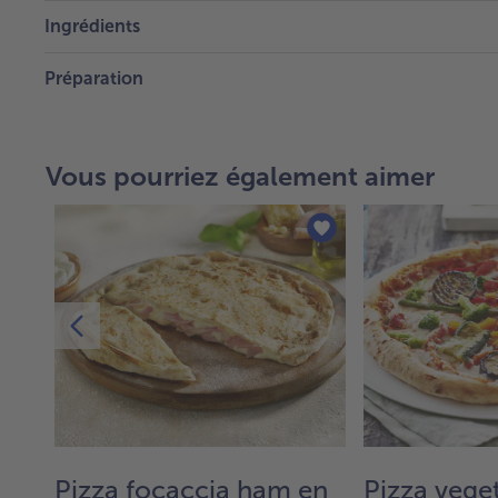
Ingrédients
Préparation
Vous pourriez également aimer
o e
Pizza focaccia ham en
Pizza vege