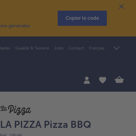
Copier le code
ions générales
.
taires
Qualité & Service
Jobs
Contact
Français
LA PIZZA Pizza BBQ
Réf. 08148