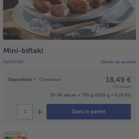
Mini-bifteki
Réf.00388
Détails du produit
18,49 €
Prix
Disponibilité ?
Connexion
- € 5 à l’achat de 7 plats au choix
TVA incluse
35-45 pièces = 750 g
(1000 g = € 24,65)
Dans le panier