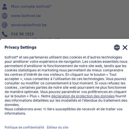
Mon compte bofrost*
www.bofrost.be
service@bofrost.be
016 98 1919
Lun-Ven: 9h - 19h et Sa: 9h - 13h
Service
Qui sommes-nous?
Catégories