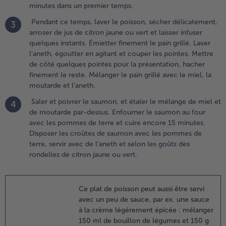
minutes dans un premier temps.
e poisson,
écher
Pendant ce temps, laver le poisson, sécher délicatement,
3
élicatement,
arroser de jus de citron jaune ou vert et laisser infuser
rroser de jus
quelques instants. Émietter finement le pain grillé. Laver
e citron
l'aneth, égoutter en agitant et couper les pointes. Mettre
aune ou vert
de côté quelques pointes pour la présentation, hacher
t laisser
finement le reste. Mélanger le pain grillé avec le miel, la
nfuser
moutarde et l'aneth.
uelques
Saler et poivrer le saumon, et étaler le mélange de miel et
4
nstants.
de moutarde par-dessus. Enfourner le saumon au four
mietter
avec les pommes de terre et cuire encore 15 minutes.
inement le
Disposer les croûtes de saumon avec les pommes de
in grillé.
terre, servir avec de l'aneth et selon les goûts des
aver l'aneth,
rondelles de citron jaune ou vert.
goutter en
gitant et
ouper les
Ce plat de poisson peut aussi être servi
ointes.
avec un peu de sauce, par ex. une sauce
ettre de
à la crème légèrement épicée : mélanger
ôté
150 ml de bouillon de légumes et 150 g
uelques