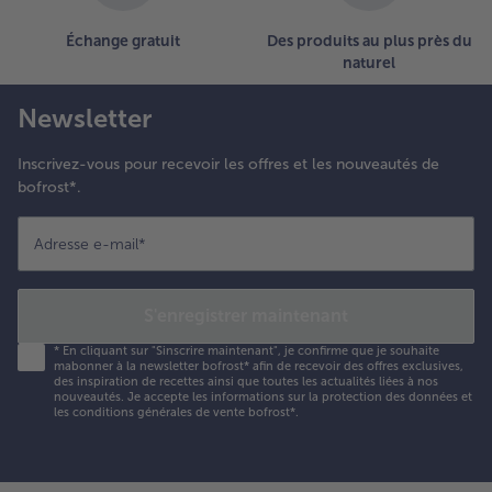
ervir
Échange gratuit
Des produits au plus près du
vec de
naturel
'aneth et
elon les
oûts des
Newsletter
ondelles
e citron
Inscrivez-vous pour recevoir les offres et les nouveautés de
aune ou
bofrost*.
ert.
Adresse e-mail
*
S'enregistrer maintenant
*
En cliquant sur "Sinscrire maintenant", je confirme que je souhaite
mabonner à la newsletter bofrost* afin de recevoir des offres exclusives,
des inspiration de recettes ainsi que toutes les actualités liées à nos
nouveautés. Je accepte les
informations sur la protection des données et
les conditions générales de vente bofrost*
.