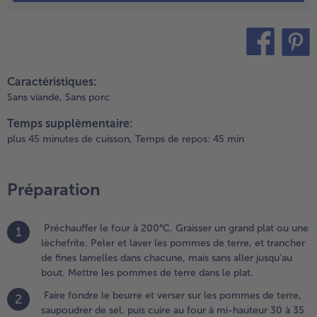
.
aire
ondre le
eurre et
erser sur
teilen
pin it
es
Caractéristiques:
ommes
Sans viande,
Sans porc
e terre,
aupoudrer
Temps supplèmentaire:
e sel, puis
plus 45 minutes de cuisson,
Temps de repos: 45 min
uire au
our à mi-
auteur 30
Préparation
 35
inutes
ans un
Préchauffer le four à 200°C. Graisser un grand plat ou une
1
remier
lèchefrite. Peler et laver les pommes de terre, et trancher
emps.
de fines lamelles dans chacune, mais sans aller jusqu'au
bout. Mettre les pommes de terre dans le plat.
.
Faire fondre le beurre et verser sur les pommes de terre,
2
endant ce
saupoudrer de sel, puis cuire au four à mi-hauteur 30 à 35
emps, laver