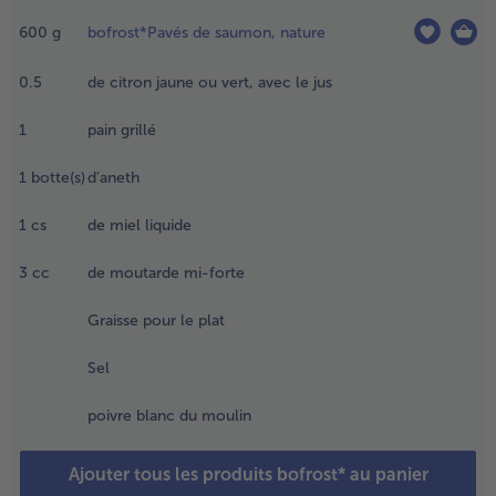
u une
600
g
bofrost*Pavés de saumon, nature
èchefrite.
eler et
0.5
de citron jaune ou vert, avec le jus
aver les
ommes
1
pain grillé
e terre, et
rancher de
ines
1
botte(s)
d'aneth
amelles
ans
1
cs
de miel liquide
hacune,
ais sans
3
cc
de moutarde mi-forte
ller
usqu'au
Graisse pour le plat
out.
ettre les
Sel
ommes
e terre
poivre blanc du moulin
ans le
lat.
Ajouter tous les produits bofrost* au panier