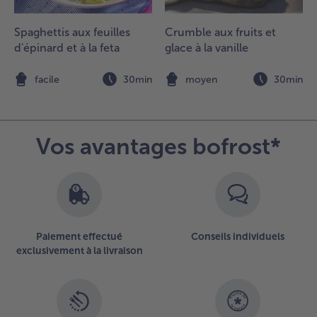
outarde
ar-
Spaghettis aux feuilles
Crumble aux fruits et
essus.
nfourner
d'épinard et à la feta
glace à la vanille
e
aumon
n
facile
30min
moyen
30min
u four
vec les
ommes
e terre
Vos avantages bofrost*
t cuire
ncore
5
inutes.
isposer
es
Paiement effectué
Conseils individuels
roûtes
exclusivement à la livraison
e
aumon
vec les
ommes
e terre,