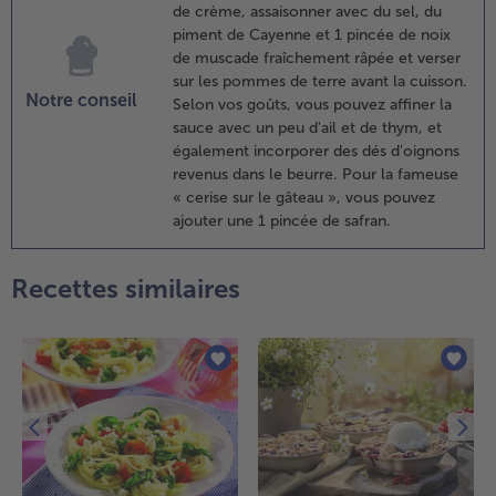
de crème, assaisonner avec du sel, du
ointes pour
piment de Cayenne et 1 pincée de noix
de muscade fraîchement râpée et verser
résentation,
sur les pommes de terre avant la cuisson.
acher
Notre conseil
Selon vos goûts, vous pouvez affiner la
inement le
sauce avec un peu d'ail et de thym, et
este.
également incorporer des dés d'oignons
élanger le
revenus dans le beurre. Pour la fameuse
ain grillé
« cerise sur le gâteau », vous pouvez
vec le miel,
ajouter une 1 pincée de safran.
a moutarde
t l'aneth.
Recettes similaires
.
aler et
oivrer le
aumon,
t étaler
e
élange
e miel
t de