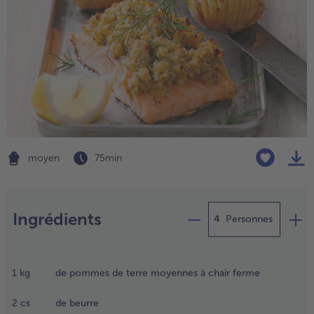
moyen
75 min
Préparation
- € 5 à l’achat de 7 plats au choix
Ingrédients
Personnes
réchauffer
e four à
1
kg
de pommes de terre moyennes à chair ferme
00°C.
raisser un
2
cs
de beurre
rand plat