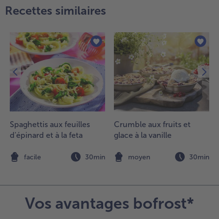
Recettes similaires
i-
uisson.
.
arnissez
e
omarin
ais
aché et
ervez.
Spaghettis aux feuilles
Crumble aux fruits et
d'épinard et à la feta
glace à la vanille
n
facile
30min
moyen
30min
Vos avantages bofrost*