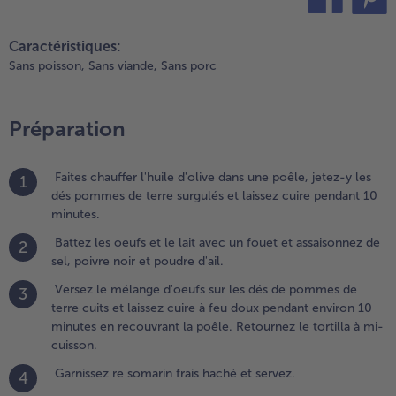
t poudre
ail.
teilen
pin it
Caractéristiques:
.
Sans poisson,
Sans viande,
Sans porc
ersez le
élange
'oeufs sur
Préparation
es dés de
ommes
e terre
Faites chauffer l'huile d'olive dans une poêle, jetez-y les
1
uits et
dés pommes de terre surgulés et laissez cuire pendant 10
aissez
minutes.
uire à feu
Battez les oeufs et le lait avec un fouet et assaisonnez de
2
oux
sel, poivre noir et poudre d'ail.
endant
nviron 10
Versez le mélange d'oeufs sur les dés de pommes de
3
inutes
terre cuits et laissez cuire à feu doux pendant environ 10
n
minutes en recouvrant la poêle. Retournez le tortilla à mi-
ecouvrant
cuisson.
a poêle.
Garnissez re somarin frais haché et servez.
etournez
4
 tortilla à