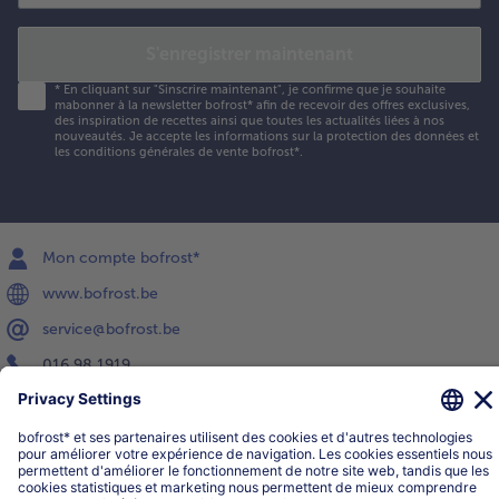
S'enregistrer maintenant
*
En cliquant sur "Sinscrire maintenant", je confirme que je souhaite
mabonner à la newsletter bofrost* afin de recevoir des offres exclusives,
des inspiration de recettes ainsi que toutes les actualités liées à nos
nouveautés. Je accepte les
informations sur la protection des données et
les conditions générales de vente bofrost*
.
Mon compte bofrost*
www.bofrost.be
service@bofrost.be
016 98 1919
Lun-Ven: 9h - 19h et Sa: 9h - 13h
Service