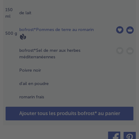
oêle,
150
etez-y
de lait
ml
es dés
ommes
bofrost*Pommes de terre au romarin
e terre
500
g
urgulés
t
aissez
bofrost*Sel de mer aux herbes
uire
méditerranéennes
endant
0
Poivre noir
inutes.
d'ail en poudre
.
attez les
romarin frais
eufs et le
ait avec un
Ajouter tous les produits bofrost* au panier
ouet et
ssaisonnez
e sel,
oivre noir