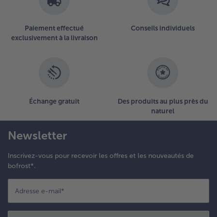
a salade
e chou
t de
Paiement effectué
Conseils individuels
aucisse.
exclusivement à la livraison
Échange gratuit
Des produits au plus près du
naturel
Newsletter
Inscrivez-vous pour recevoir les offres et les nouveautés de
bofrost*.
Adresse e-mail
*