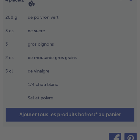
4
pièce(s)
eu doux
t, une fois
londi, y
200
g
de poivron vert
jouter les
ignons
3
cs
de sucre
achés.
3
gros oignons
.
aisser
2
cs
de moutarde gros grains
uire
rièvement
5
cl
de vinaigre
t déglacer
vec le
1/4 chou blanc
inaigre et
Sel et poivre
outarde
 gros
Ajouter tous les produits bofrost* au panier
rains.
aisser
éduire,
aler et