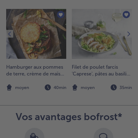
ert en
amelles
t
élanger
vec le
hou et
a sauce.
.
riller les
Hamburger aux pommes
Filet de poulet farcis
aucisses
de terre, crème de maïs
'Caprese', pâtes au basilic
hüringer
au chili et champignons
et tuile au parmesan
u
grillés
n
moyen
40min
moyen
35min
arbecue,
ouper
n deux
es petits
Vos avantages bofrost*
ains
récuits
t les
arnir de