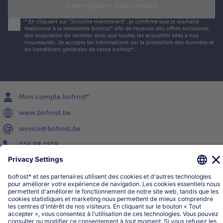
S'enregistrer maintenant
*
En cliquant sur "Sinscrire maintenant", je confirme que je souhaite
mabonner à la newsletter bofrost* afin de recevoir des offres exclusives,
des inspiration de recettes ainsi que toutes les actualités liées à nos
nouveautés. Je accepte les
informations sur la protection des données et
les conditions générales de vente bofrost*
.
Mon compte bofrost*
www.bofrost.be
service@bofrost.be
016 98 1919
Lun-Ven: 9h - 19h et Sa: 9h - 13h
Service
Qui sommes-nous?