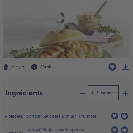
moyen
20 min
Préparation
- € 5 à l’achat de 7 plats au choix
Ingrédients
Personnes
ans une
asserole,
4
pièce(s)
bofrost*Saucisses à griller "Thüringer'
aisser
araméliser
bofrost*Petits pains 'empereur'
e sucre à