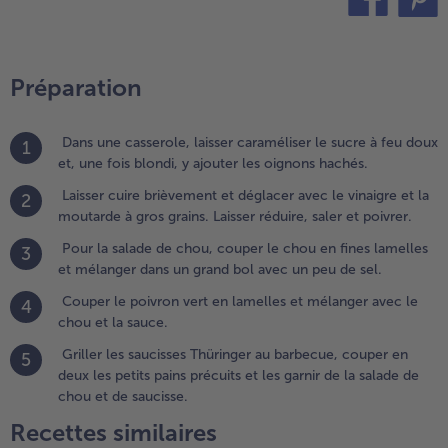
oivrer.
teilen
pin it
.
our la
Préparation
alade de
hou,
ouper
Dans une casserole, laisser caraméliser le sucre à feu doux
1
e chou
et, une fois blondi, y ajouter les oignons hachés.
n fines
amelles
Laisser cuire brièvement et déglacer avec le vinaigre et la
2
t
moutarde à gros grains. Laisser réduire, saler et poivrer.
élanger
Pour la salade de chou, couper le chou en fines lamelles
3
ans un
et mélanger dans un grand bol avec un peu de sel.
rand bol
vec un
Couper le poivron vert en lamelles et mélanger avec le
4
eu de
chou et la sauce.
l.
Griller les saucisses Thüringer au barbecue, couper en
5
deux les petits pains précuits et les garnir de la salade de
.
chou et de saucisse.
ouper
e
Recettes similaires
oivron