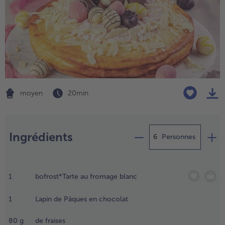
High Protein
TousHigh Protein
Veggie & Vegan
TousVeggie & Vegan
moyen
20 min
Préparation
Ingrédients
Personnes
éballer
a tarte
1
bofrost*Tarte au fromage blanc
u
romage
- € 5 à l’achat de 7 plats au choix
1
Lapin de Pâques en chocolat
lanc et
80
g
de fraises
isposer