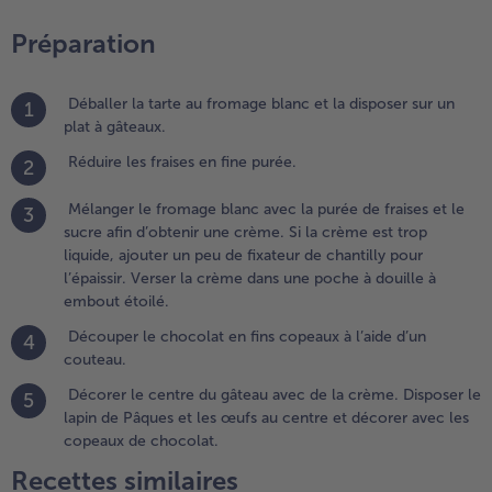
’obtenir
ne
Préparation
rème.
 la
rème
Déballer la tarte au fromage blanc et la disposer sur un
1
st trop
plat à gâteaux.
iquide,
Réduire les fraises en fine purée.
2
jouter
n peu
Mélanger le fromage blanc avec la purée de fraises et le
3
e
sucre afin d’obtenir une crème. Si la crème est trop
ixateur
liquide, ajouter un peu de fixateur de chantilly pour
e
l’épaissir. Verser la crème dans une poche à douille à
hantilly
embout étoilé.
our
épaissir.
Découper le chocolat en fins copeaux à l’aide d’un
4
erser la
couteau.
rème
Décorer le centre du gâteau avec de la crème. Disposer le
5
ans une
lapin de Pâques et les œufs au centre et décorer avec les
oche à
copeaux de chocolat.
ouille à
mbout
Recettes similaires
toilé.