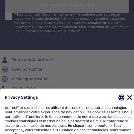
S'enregistrer maintenant
*
En cliquant sur "Sinscrire maintenant", je confirme que je souhaite
mabonner à la newsletter bofrost* afin de recevoir des offres exclusives,
des inspiration de recettes ainsi que toutes les actualités liées à nos
nouveautés. Je accepte les
informations sur la protection des données et
les conditions générales de vente bofrost*
.
Mon compte bofrost*
www.bofrost.be
service@bofrost.be
016 98 1919
Lun-Ven: 9h - 19h et Sa: 9h - 13h
Service
Qui sommes-nous?