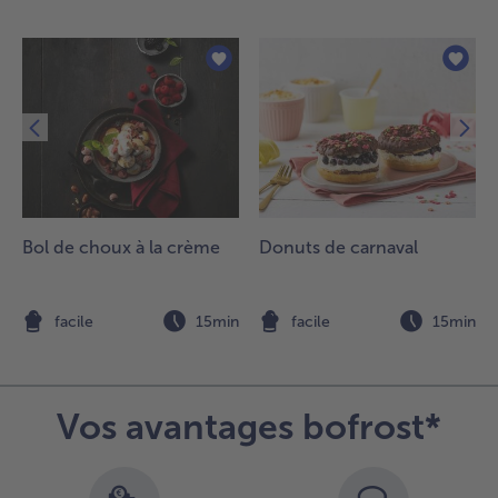
.
écouper
e
hocolat
n fins
opeaux
l’aide
’un
outeau.
Bol de choux à la crème
Donuts de carnaval
.
écorer
n
facile
15min
facile
15min
e centre
u
âteau
vec de
Vos avantages bofrost*
a crème.
isposer
e lapin
e