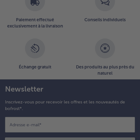
âques
t les
ufs au
Paiement effectué
Conseils individuels
entre et
exclusivement à la livraison
écorer
vec les
opeaux
e
hocolat.
Échange gratuit
Des produits au plus près du
naturel
Newsletter
Inscrivez-vous pour recevoir les offres et les nouveautés de
bofrost*.
Adresse e-mail
*