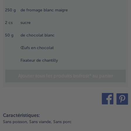
ur un
250
g
de fromage blanc maigre
lat à
âteaux.
2
cs
sucre
.
éduire
50
g
de chocolat blanc
es
raises
Œufs en chocolat
n fine
urée.
Fixateur de chantilly
.
Ajouter tous les produits bofrost* au panier
élanger
e
romage
lanc
vec la
urée de
teilen
pin it
raises et
Caractéristiques:
e sucre
Sans poisson,
Sans viande,
Sans porc
fin