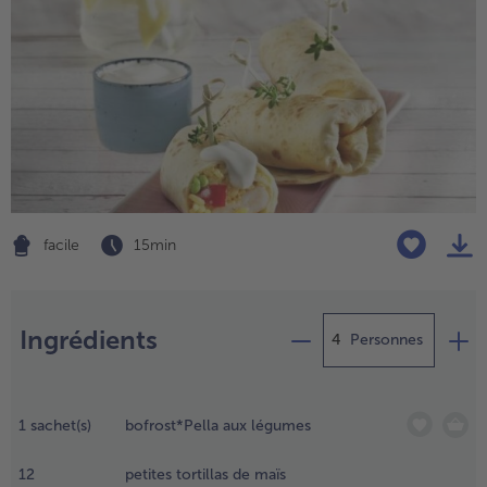
High Protein
TousHigh Protein
Veggie & Vegan
TousVeggie & Vegan
facile
15 min
Préparation
Ingrédients
Personnes
élanger la
ayonnaise
1
sachet(s)
bofrost*Pella aux légumes
- € 5 à l’achat de 7 plats au choix
t le
aourt,
12
petites tortillas de maïs
resser la