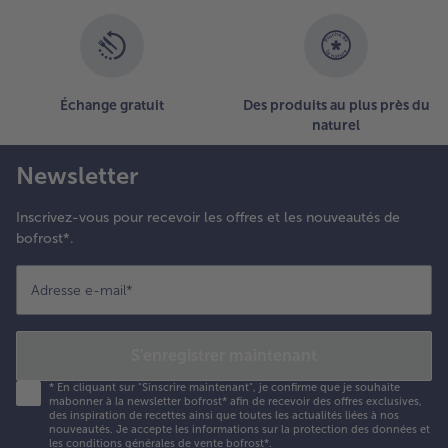
Échange gratuit
Des produits au plus près du
naturel
Newsletter
Inscrivez-vous pour recevoir les offres et les nouveautés de
bofrost*.
Adresse e-mail
*
S'enregistrer maintenant
*
En cliquant sur "Sinscrire maintenant", je confirme que je souhaite
mabonner à la newsletter bofrost* afin de recevoir des offres exclusives,
des inspiration de recettes ainsi que toutes les actualités liées à nos
nouveautés. Je accepte les
informations sur la protection des données et
les conditions générales de vente bofrost*
.