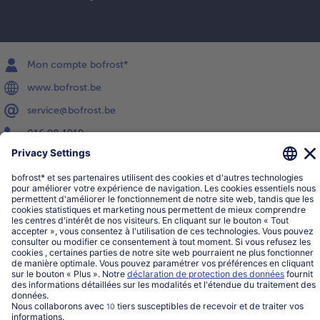
Mon compte bofrost*
www.bofrost.be
service@bofrost.be
016 98 1919
Lun-Ven: 9h - 19h et Sa: 9h - 13h
Service
Qui sommes-nous?
Catégories