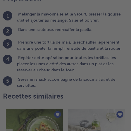
emplir
nsuite de
aella et la
Mélanger la mayonnaise et le yaourt, presser la gousse
1
ouler.
d’ail et ajouter au mélange. Saler et poivrer.
Dans une sauteuse, réchauffer la paella.
2
.
épéter
Prendre une tortilla de maïs, la réchauffer légèrement
3
ette
dans une poêle, la remplir ensuite de paella et la rouler.
pération
our
Répéter cette opération pour toutes les tortillas, les
4
outes
placer les unes à côté des autres dans un plat et les
es
réserver au chaud dans le four.
rtillas,
Servir en snack accompagné de la sauce à l’ail et de
5
es placer
serviettes.
es unes
 côté
Recettes similaires
es
utres
ans un
lat et
es
éserver