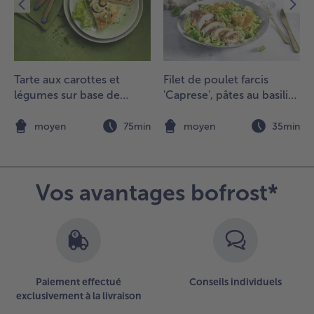
u chaud
ans le
our.
.
Tarte aux carottes et
Filet de poulet farcis
ervir en
légumes sur base de
'Caprese', pâtes au basilic
nack
pommes de terre, au
et tuile au parmesan
ccompagné
fromage de chèvre frais,
n
moyen
75min
moyen
35min
e la sauce à
thym et citron
ail et de
erviettes.
Vos avantages bofrost*
Paiement effectué
Conseils individuels
exclusivement à la livraison