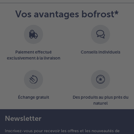
.
Vos avantages bofrost*
arnir les
ilk-shakes
e crème
ouettée et
e
ermicelles.
Paiement effectué
Conseils individuels
jouter les
exclusivement à la livraison
rochettes
e bonbons
ans les
erres.
oilà, les
ilk-shakes
Échange gratuit
Des produits au plus près du
e l’horreur
naturel
ont prêts!
Newsletter
Inscrivez-vous pour recevoir les offres et les nouveautés de