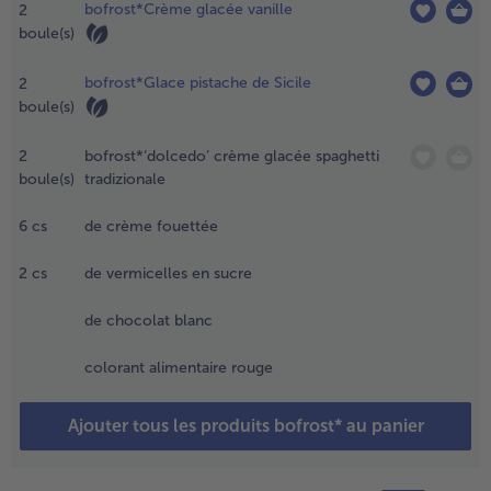
bofrost*Crème glacée vanille
2
anière.
boule(s)
eul le
hoix de
bofrost*Glace pistache de Sicile
2
a glace
boule(s)
t des
onbons
élifiés
2
bofrost*‘dolcedo’ crème glacée spaghetti
iffère.
boule(s)
tradizionale
.
6
cs
de crème fouettée
ommencer
ar réaliser un
2
cs
de vermicelles en sucre
écor
ffrayant sur
de chocolat blanc
es verres qui
eront utilisés
colorant alimentaire rouge
our servir les
ilk-shakes.
Ajouter tous les produits bofrost* au panier
onfectionner
es brochettes
e bonbons :