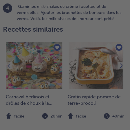
erre la
Garnir les milk-shakes de crème fouettée et de
4
oitié du
vermicelles. Ajouter les brochettes de bonbons dans les
it, la
verres. Voilà, les milk-shakes de l’horreur sont prêts!
oitié de la
Recettes similaires
lace à la
anille et la
rème
lacée à
’amarena
u à la
istache à
’aide d’un
ixeur.
erser les
réparations
Carnaval berlinois et
Gratin rapide pomme de
ans les
drôles de choux à la
terre-brocoli
eux verres
crème
t ajouter
ne boule
n
facile
20min
facile
40min
e glace au
hoix.