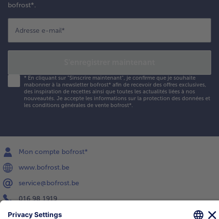
bofrost*.
Adresse e-mail
*
S'enregistrer maintenant
*
En cliquant sur "Sinscrire maintenant", je confirme que je souhaite
mabonner à la newsletter bofrost* afin de recevoir des offres exclusives,
des inspiration de recettes ainsi que toutes les actualités liées à nos
nouveautés. Je accepte les
informations sur la protection des données et
les conditions générales de vente bofrost*
.
Mon compte bofrost*
www.bofrost.be
service@bofrost.be
016 98 1919
Lun-Ven: 9h - 19h et Sa: 9h - 13h