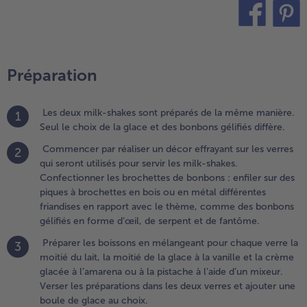
nfiler sur des
iques à
rochettes en
teilen
pin it
ois ou en
étal
Préparation
ifférentes
riandises en
apport avec
Les deux milk-shakes sont préparés de la même manière.
1
e thème,
Seul le choix de la glace et des bonbons gélifiés diffère.
omme des
Commencer par réaliser un décor effrayant sur les verres
onbons
2
qui seront utilisés pour servir les milk-shakes.
élifiés en
Confectionner les brochettes de bonbons : enfiler sur des
orme d’œil,
piques à brochettes en bois ou en métal différentes
e serpent et
friandises en rapport avec le thème, comme des bonbons
e fantôme.
gélifiés en forme d’œil, de serpent et de fantôme.
.
Préparer les boissons en mélangeant pour chaque verre la
3
réparer les
moitié du lait, la moitié de la glace à la vanille et la crème
oissons en
glacée à l’amarena ou à la pistache à l’aide d’un mixeur.
élangeant
Verser les préparations dans les deux verres et ajouter une
our
boule de glace au choix.
haque