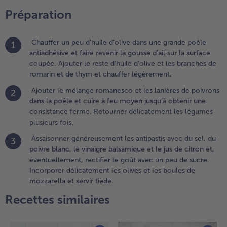
inaigre
Préparation
alsamique et le
us de citron et,
ventuellement,
Chauffer un peu d’huile d’olive dans une grande poêle
1
ectifier le goût
antiadhésive et faire revenir la gousse d’ail sur la surface
vec un peu de
coupée. Ajouter le reste d’huile d’olive et les branches de
ucre.
romarin et de thym et chauffer légèrement.
ncorporer
Ajouter le mélange romanesco et les lanières de poivrons
2
élicatement
dans la poêle et cuire à feu moyen jusqu’à obtenir une
es olives et les
consistance ferme. Retourner délicatement les légumes
oules de
plusieurs fois.
ozzarella et
ervir tiède.
Assaisonner généreusement les antipastis avec du sel, du
3
poivre blanc, le vinaigre balsamique et le jus de citron et,
éventuellement, rectifier le goût avec un peu de sucre.
Incorporer délicatement les olives et les boules de
mozzarella et servir tiède.
Recettes similaires