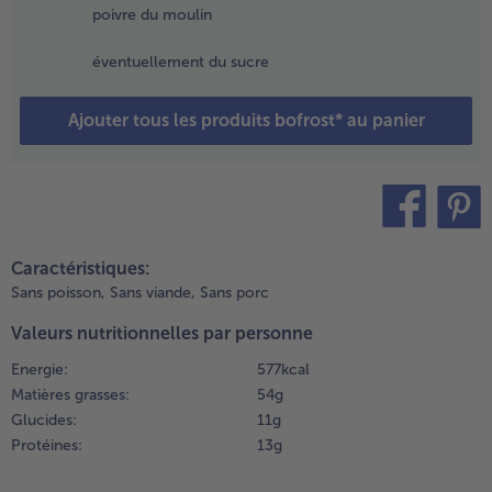
t les
poivre du moulin
anières de
oivrons
éventuellement du sucre
ans la poêle
t cuire à feu
Ajouter tous les produits bofrost* au panier
oyen
usqu’à
btenir une
onsistance
erme.
etourner
teilen
pin it
élicatement
Caractéristiques:
es légumes
Sans poisson,
Sans viande,
Sans porc
lusieurs
is.
Valeurs nutritionnelles par personne
Energie:
577 kcal
.
Matières grasses:
54 g
ssaisonner
Glucides:
11 g
énéreusement
es antipastis
Protéines:
13 g
vec du sel, du
oivre blanc, le