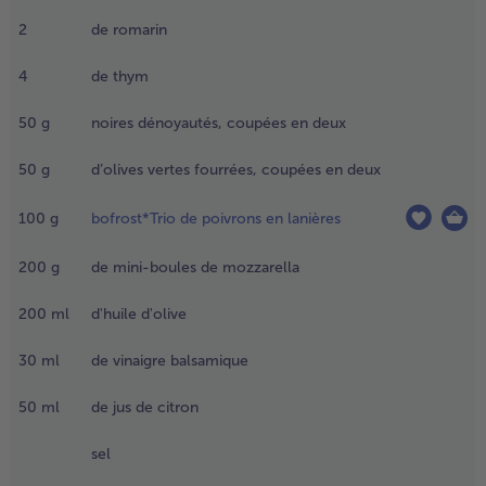
ntiadhésive
2
de romarin
t faire
evenir la
4
de thym
ousse d’ail
ur la
50
g
noires dénoyautés, coupées en deux
urface
oupée.
50
g
d’olives vertes fourrées, coupées en deux
jouter le
este d’huile
100
g
bofrost*Trio de poivrons en lanières
’olive et
es
ranches de
200
g
de mini-boules de mozzarella
omarin et
e thym et
200
ml
d'huile d'olive
hauffer
égèrement.
30
ml
de vinaigre balsamique
.
50
ml
de jus de citron
jouter le
élange
sel
omanesco