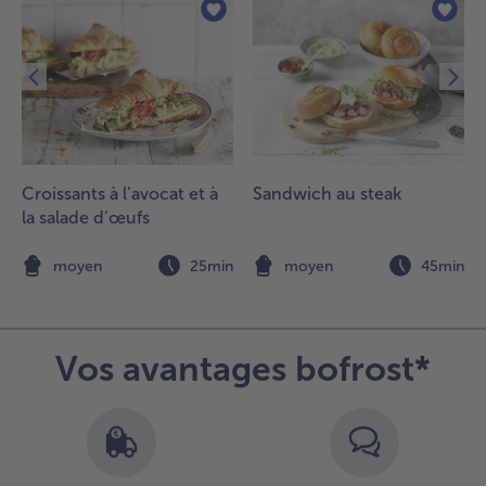
Croissants à l’avocat et à
Sandwich au steak
la salade d’œufs
n
moyen
25min
moyen
45min
Vos avantages bofrost*