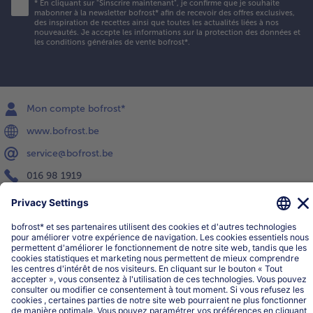
*
En cliquant sur "Sinscrire maintenant", je confirme que je souhaite
mabonner à la newsletter bofrost* afin de recevoir des offres exclusives,
des inspiration de recettes ainsi que toutes les actualités liées à nos
nouveautés. Je accepte les
informations sur la protection des données et
les conditions générales de vente bofrost*
.
Mon compte bofrost*
www.bofrost.be
service@bofrost.be
016 98 1919
Lun-Ven: 9h - 19h et Sa: 9h - 13h
Service
Qui sommes-nous?
Catégories