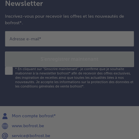
Newsletter
t servir
haud.
Inscrivez-vous pour recevoir les offres et les nouveautés de
bofrost*.
Adresse e-mail
*
S'enregistrer maintenant
*
En cliquant sur "Sinscrire maintenant", je confirme que je souhaite
mabonner à la newsletter bofrost* afin de recevoir des offres exclusives,
des inspiration de recettes ainsi que toutes les actualités liées à nos
nouveautés. Je accepte les
informations sur la protection des données et
les conditions générales de vente bofrost*
.
Mon compte bofrost*
www.bofrost.be
service@bofrost.be