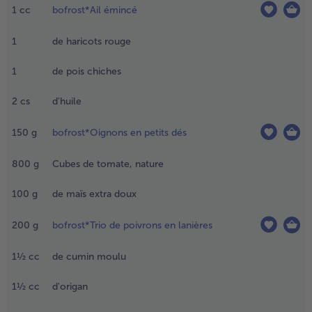
1
cc
bofrost*Ail émincé
orcelaine,
ouvrir de
ilm
1
de haricots rouge
limentaire
t laisser
1
de pois chiches
écongeler
u
2
cs
d'huile
éfrigérateur
oute la nuit
150
g
bofrost*Oignons en petits dés
e
référence.
800
g
Cubes de tomate, nature
e
endemain,
100
g
de maïs extra doux
écher avec
u papier
200
g
bofrost*Trio de poivrons en lanières
bsorbant et
écouper
1½
cc
de cumin moulu
n cubes
'env. 2 cm.
1½
cc
d'origan
.