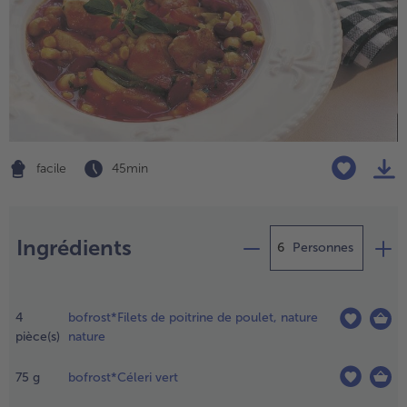
High Protein
TousHigh Protein
Veggie & Vegan
TousVeggie & Vegan
facile
45 min
Préparation
Ingrédients
Personnes
lacer les
ilets de
4
bofrost*Filets de poitrine de poulet, nature
oitrine de
pièce(s)
nature
oulet
- € 5 à l’achat de 7 plats au choix
ongelés
75
g
bofrost*Céleri vert
ur une
ssiette en