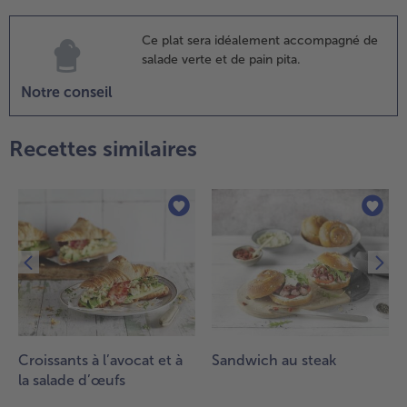
oivrons
ongelé
Ce plat sera idéalement accompagné de
insi que
salade verte et de pain pita.
es haricots
t les pois
Notre conseil
hiches et
ien
Recettes similaires
élanger.
orter à
bullition
t
ssaisonner
vec le
umin,
'origan, le
iment en
oudre, le
el et le
oivre.
Croissants à l’avocat et à
Sandwich au steak
la salade d’œufs
.