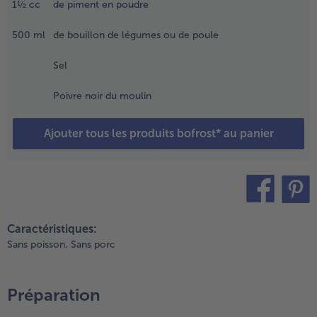
1½
cc
de piment en poudre
erser
es
aricots
500
ml
de bouillon de légumes ou de poule
t les
ois
Sel
hiches
ans une
Poivre noir du moulin
assoire
t
Ajouter tous les produits bofrost* au panier
goutter.
.
hauffer
huile
ans une
teilen
pin it
rande
Caractéristiques:
asserole,
Sans poisson,
Sans porc
aire
evenir
es cubes
Préparation
e
oulet,