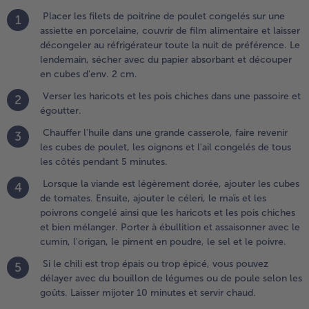
es
Placer les filets de poitrine de poulet congelés sur une
1
ignons
assiette en porcelaine, couvrir de film alimentaire et laisser
 l'ail
décongeler au réfrigérateur toute la nuit de préférence. Le
ongelés
lendemain, sécher avec du papier absorbant et découper
e tous
en cubes d'env. 2 cm.
es côtés
Verser les haricots et les pois chiches dans une passoire et
2
endant 5
égoutter.
inutes.
Chauffer l'huile dans une grande casserole, faire revenir
3
.
les cubes de poulet, les oignons et l'ail congelés de tous
orsque la
les côtés pendant 5 minutes.
iande est
Lorsque la viande est légèrement dorée, ajouter les cubes
4
égèrement
de tomates. Ensuite, ajouter le céleri, le maïs et les
orée,
poivrons congelé ainsi que les haricots et les pois chiches
jouter les
et bien mélanger. Porter à ébullition et assaisonner avec le
ubes de
cumin, l'origan, le piment en poudre, le sel et le poivre.
omates.
nsuite,
Si le chili est trop épais ou trop épicé, vous pouvez
5
jouter le
délayer avec du bouillon de légumes ou de poule selon les
éleri, le
goûts. Laisser mijoter 10 minutes et servir chaud.
aïs et les