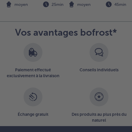
 le
n
moyen
25min
moyen
45min
ili est
rop
pais ou
rop
Vos avantages bofrost*
picé,
ous
ouvez
élayer
vec du
ouillon
e
Paiement effectué
Conseils individuels
égumes
exclusivement à la livraison
u de
oule
elon
es
oûts.
aisser
Échange gratuit
Des produits au plus près du
ijoter
naturel
0
inutes