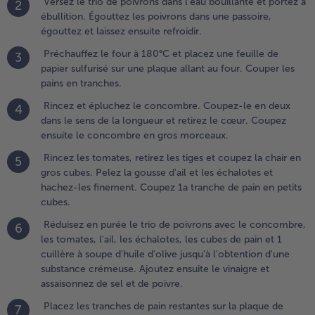
Versez le trio de poivrons dans l'eau bouillante et portez à
2
pluchez le
ébullition. Égouttez les poivrons dans une passoire,
oncombre.
égouttez et laissez ensuite refroidir.
oupez-le
Préchauffez le four à 180°C et placez une feuille de
3
n deux
papier sulfurisé sur une plaque allant au four. Couper les
ans le sens
pains en tranches.
e la
ongueur et
Rincez et épluchez le concombre. Coupez-le en deux
4
etirez le
dans le sens de la longueur et retirez le cœur. Coupez
œur.
ensuite le concombre en gros morceaux.
oupez
Rincez les tomates, retirez les tiges et coupez la chair en
5
nsuite le
gros cubes. Pelez la gousse d'ail et les échalotes et
oncombre
hachez-les finement. Coupez 1a tranche de pain en petits
n gros
cubes.
orceaux.
Réduisez en purée le trio de poivrons avec le concombre,
6
.
les tomates, l'ail, les échalotes, les cubes de pain et 1
incez
cuillère à soupe d'huile d'olive jusqu'à l'obtention d'une
es
substance crémeuse. Ajoutez ensuite le vinaigre et
omates,
assaisonnez de sel et de poivre.
etirez les
Placez les tranches de pain restantes sur la plaque de
iges et
7