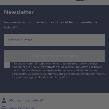
ssaisonnez
e sel et de
Newsletter
oivre.
Inscrivez-vous pour recevoir les offres et les nouveautés de
bofrost*.
lacez les
ranches de
ain
Adresse e-mail
*
estantes
ur la
laque de
S'enregistrer maintenant
uisson.
*
En cliquant sur "Sinscrire maintenant", je confirme que je souhaite
élangez
mabonner à la newsletter bofrost* afin de recevoir des offres exclusives,
e reste
des inspiration de recettes ainsi que toutes les actualités liées à nos
nouveautés. Je accepte les
informations sur la protection des données et
'huile
les conditions générales de vente bofrost*
.
'olive avec
e mélange
'épices.
aupoudrez
Mon compte bofrost*
es
ranches de
www.bofrost.be