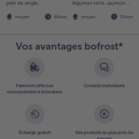
éduisez en
pain de seigle
légumes verts, saumon et
urée le trio
croustillants
croûtons
e poivrons
n
moyen
60min
moyen
30min
vec le
oncombre,
es tomates,
ail, les
Vos avantages bofrost*
chalotes,
es cubes de
ain et 1
uillère à
oupe
'huile
'olive
Paiement effectué
Conseils individuels
usqu'à
exclusivement à la livraison
'obtention
'une
ubstance
rémeuse.
joutez
nsuite le
Échange gratuit
Des produits au plus près du
inaigre et
naturel