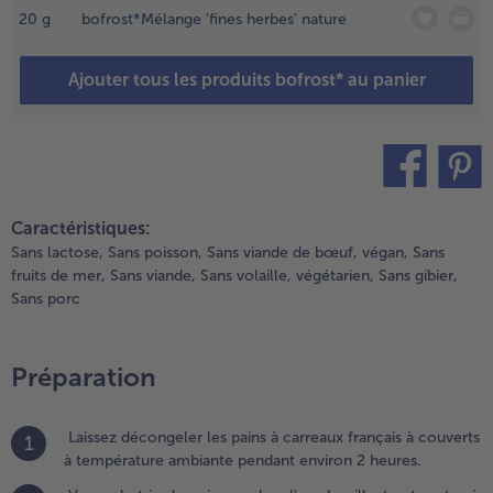
gouttez
20
g
bofrost*Mélange 'fines herbes' nature
t laissez
nsuite
froidir.
Ajouter tous les produits bofrost* au panier
.
réchauffez
e four à
80°C et
teilen
pin it
lacez une
Caractéristiques:
euille de
Sans lactose,
Sans poisson,
Sans viande de bœuf,
végan,
Sans
apier
fruits de mer,
Sans viande,
Sans volaille,
végétarien,
Sans gibier,
ulfurisé sur
Sans porc
ne plaque
llant au
our.
Préparation
ouper les
ains en
ranches.
Laissez décongeler les pains à carreaux français à couverts
1
à température ambiante pendant environ 2 heures.
.
incez et