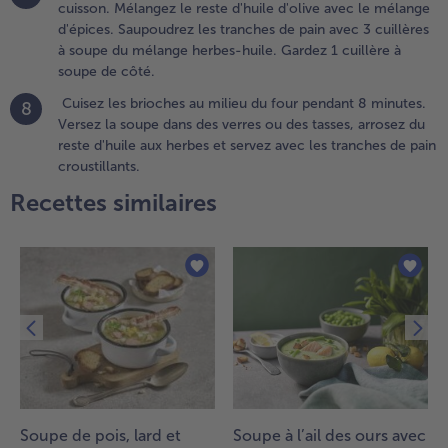
cuisson. Mélangez le reste d'huile d'olive avec le mélange
oupez la
d'épices. Saupoudrez les tranches de pain avec 3 cuillères
hair en
à soupe du mélange herbes-huile. Gardez 1 cuillère à
ros
soupe de côté.
ubes.
elez la
Cuisez les brioches au milieu du four pendant 8 minutes.
8
ousse
Versez la soupe dans des verres ou des tasses, arrosez du
ail et
reste d'huile aux herbes et servez avec les tranches de pain
es
croustillants.
chalotes
Recettes similaires
t
achez-
es
inement.
oupez
a
ranche
e pain
n petits
ubes.
.
Soupe de pois, lard et
Soupe à l’ail des ours avec