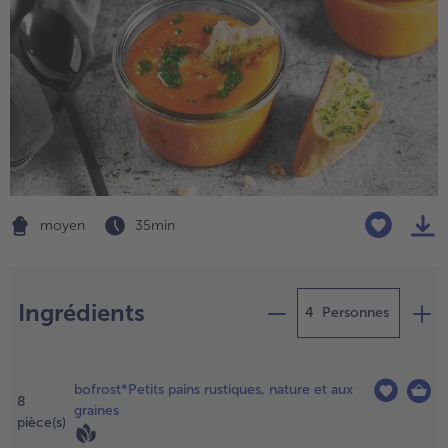
moyen
35 min
Préparation
- € 5 à l’achat de 7 plats au choix
Ingrédients
Personnes
aissez
écongeler
bofrost*Petits pains rustiques, nature et aux
es pains à
8
graines
arreaux
pièce(s)
rançais à