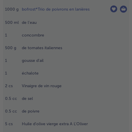
ouverts à
1000
g
bofrost*Trio de poivrons en lanières
empérature
mbiante
endant
500
ml
de l'eau
nviron 2
eures.
1
concombre
.
500
g
de tomates italiennes
ersez le
rio de
1
gousse d'ail
oivrons
ans l'eau
1
échalote
ouillante
t portez
2
cs
Vinaigre de vin rouge
bullition.
0.5
cc
de sel
gouttez
es
0.5
cc
de poivre
oivrons
ans une
5
cs
Huile d'olive vierge extra A L'Oliver
assoire,