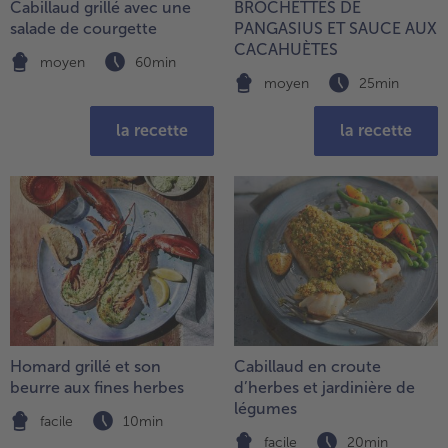
Cabillaud grillé avec une
BROCHETTES DE
salade de courgette
PANGASIUS ET SAUCE AUX
CACAHUÈTES
moyen
60min
moyen
25min
la recette
la recette
Homard grillé et son
Cabillaud en croute
beurre aux fines herbes
d’herbes et jardinière de
légumes
facile
10min
facile
20min