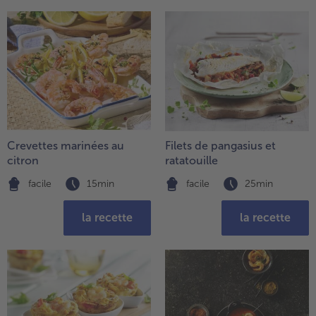
Crevettes marinées au
Filets de pangasius et
citron
ratatouille
facile
15min
facile
25min
la recette
la recette