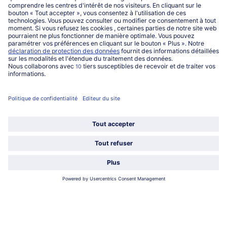
service@bofrost.be
016 98 1919
Lun-Ven: 9h - 19h et Sa: 9h - 13h
Service
Qui sommes-nous?
Catégories