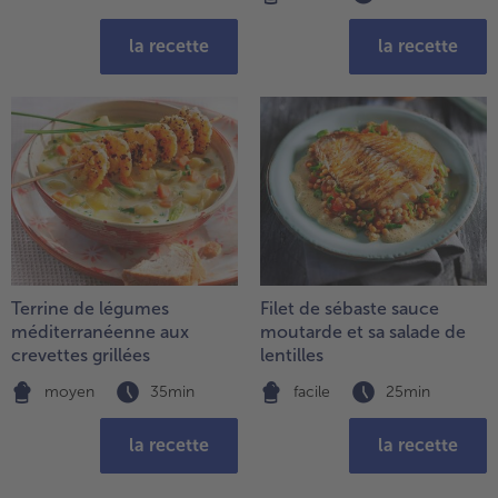
la recette
la recette
Terrine de légumes
Filet de sébaste sauce
méditerranéenne aux
moutarde et sa salade de
crevettes grillées
lentilles
moyen
35min
facile
25min
la recette
la recette