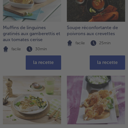
Muffins de linguines
Soupe réconfortante de
gratinés aux gamberettis et
poivrons aux crevettes
aux tomates cerise
facile
25min
facile
30min
la recette
la recette