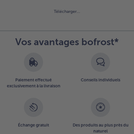
Télécharger...
Continuer
avec
la
vue
Vos avantages bofrost*
d’ensemble
des
articles.
Vous
avez
65
Paiement effectué
Conseils individuels
articles
exclusivement à la livraison
sur
la
liste.
Échange gratuit
Des produits au plus près du
naturel