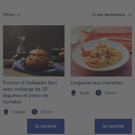
d’ensemble
des
par pertinence
Filtres
Tri
articles.
Vous
avez
65
articles
sur
la
liste.
Potiron d’Hokkaido farci
Linguines aux crevettes
avec mélange de 10
facile
10min
légumes et pesto de
tomates
moyen
30min
la recette
la recette