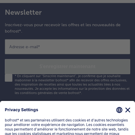
Newsletter
Inscrivez-vous pour recevoir les offres et les nouveautés de
bofrost*.
Adresse e-mail
*
S'enregistrer maintenant
*
En cliquant sur "Sinscrire maintenant", je confirme que je souhaite
mabonner à la newsletter bofrost* afin de recevoir des offres exclusives,
des inspiration de recettes ainsi que toutes les actualités liées à nos
nouveautés. Je accepte les
informations sur la protection des données et
les conditions générales de vente bofrost*
.
Mon compte bofrost*
www.bofrost.be