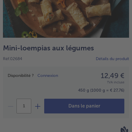
High Protein
TousHigh Protein
Veggie & Vegan
TousVeggie & Vegan
Mini-loempias aux légumes
Réf.02684
Détails du produit
12,49 €
Prix
Disponibilité ?
Connexion
TVA incluse
450 g
(1000 g = € 27,76)
Dans le panier
- € 5 à l’achat de 7 plats au choix