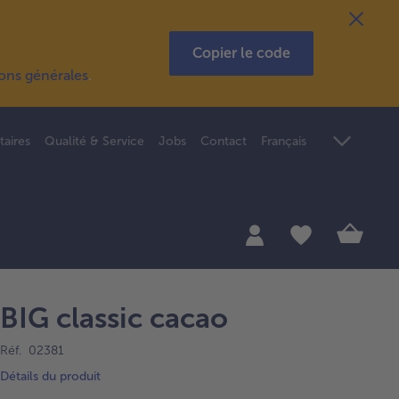
Copier le code
ions générales
.
taires
Qualité & Service
Jobs
Contact
Français
BIG classic cacao
Réf. 02381
Détails du produit