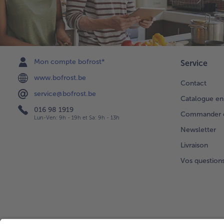
Mon compte bofrost*
Service
www.bofrost.be
Contact
service@bofrost.be
Catalogue en
016 98 1919
Commander di
Lun-Ven: 9h - 19h et Sa: 9h - 13h
Newsletter
Livraison
Vos question