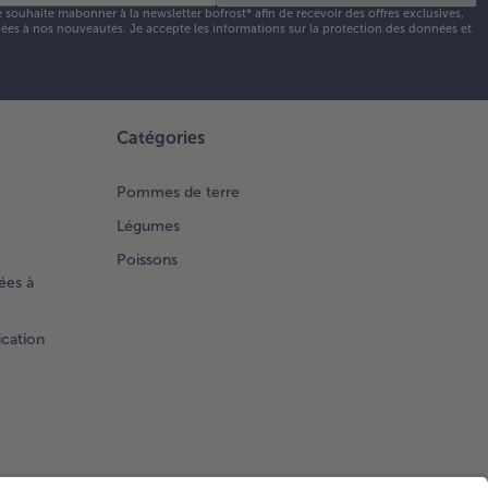
e souhaite mabonner à la newsletter bofrost* afin de recevoir des offres exclusives,
 liées à nos nouveautés. Je accepte les
informations sur la protection des données et
Catégories
Pommes de terre
Légumes
Poissons
ées à
ication