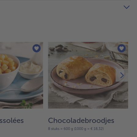
ssolées
Chocoladebroodjes
S
8 stuks = 600 g (1000 g = € 18,32)
10