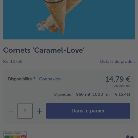
Cornets ‘Caramel-Love’
Réf.10758
Détails du produit
14,79 €
Prix
Disponibilité ?
Connexion
- € 5 à l’achat de 7 plats au choix
TVA incluse
8 pièces = 960 ml
(1000 ml = € 15,41)
Dans le panier