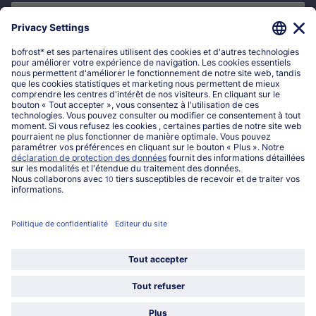
S'enregistrer maintenant
*
En cliquant sur "Sinscrire maintenant", je confirme que je souhaite
mabonner à la newsletter bofrost* afin de recevoir des offres exclusives,
des inspiration de recettes ainsi que toutes les actualités liées à nos
nouveautés. Je accepte les
informations sur la protection des données et
les conditions générales de vente bofrost*
.
Mon compte bofrost*
www.bofrost.be
service@bofrost.be
016 98 1919
Lun-Ven: 9h - 19h et Sa: 9h - 13h
Service
Qui sommes-nous?