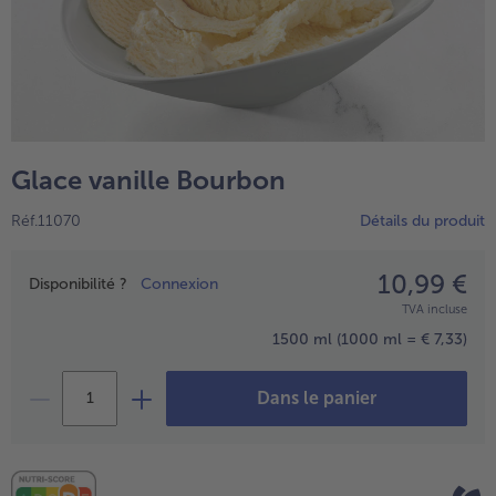
Glace vanille Bourbon
Réf.11070
Détails du produit
10,99 €
Prix
Disponibilité ?
Connexion
- € 5 à l’achat de 7 plats au choix
TVA incluse
1500 ml
(1000 ml = € 7,33)
Dans le panier