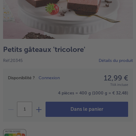
High Protein
TousHigh Protein
Veggie & Vegan
TousVeggie & Vegan
Petits gâteaux 'tricolore'
Réf.20345
Détails du produit
12,99 €
Prix
Disponibilité ?
Connexion
TVA incluse
4 pièces = 400 g
(1000 g = € 32,48)
Dans le panier
- € 5 à l’achat de 7 plats au choix