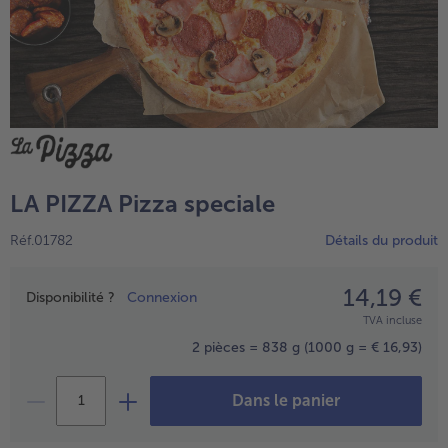
LA PIZZA Pizza speciale
Réf.01782
Détails du produit
- € 5 à l’achat de 7 plats au choix
14,19 €
Prix
Disponibilité ?
Connexion
TVA incluse
2 pièces = 838 g
(1000 g = € 16,93)
Dans le panier