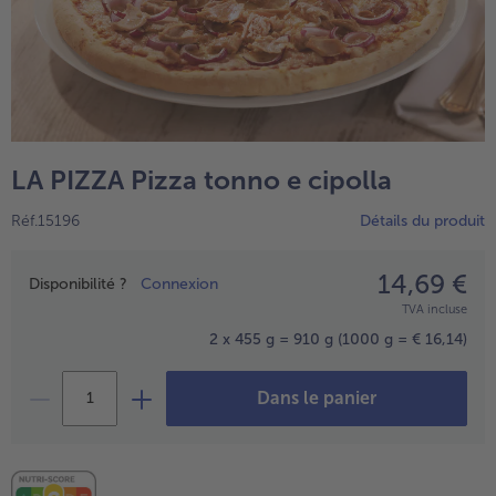
High Protein
TousHigh Protein
Veggie & Vegan
TousVeggie & Vegan
LA PIZZA Pizza tonno e cipolla
Réf.15196
Détails du produit
14,69 €
Prix
Disponibilité ?
Connexion
TVA incluse
2 x 455 g = 910 g
(1000 g = € 16,14)
Dans le panier
- € 5 à l’achat de 7 plats au choix