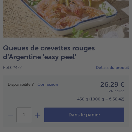
Queues de crevettes rouges
d‘Argentine 'easy peel'
Réf.02477
Détails du produit
- € 5 à l’achat de 7 plats au choix
26,29 €
Prix
Disponibilité ?
Connexion
TVA incluse
450 g
(1000 g = € 58,42)
Dans le panier