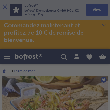
×
bofrost*
View
bofrost* Dienstleistungs GmbH & Co. KG
-
In Google Play
Commandez maintenant et
Thèmes spéciaux
Recettes
profitez de 10 € de remise de
Salades
Promotions
bienvenue.
TousSalades
Snacks & en-cas
TousPromotions
TousSnacks & en-cas
bofrost*free
(sans gluten ; sans blé et/ou sans lactose)
Poissons & fruits de mer
TousPoissons & fruits de mer
Redécouvrir les grands classiques
Tousbofrost*free
(sans gluten ; sans blé et/ou sans lactose)
Friteuse à air chaud
TousRedécouvrir les grands classiques
...
Fruits de mer
TousFriteuse à air chaud
High Protein
TousHigh Protein
Veggie & Vegan
TousVeggie & Vegan