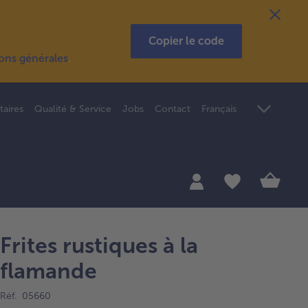
Copier le code
ions générales
.
taires
Qualité & Service
Jobs
Contact
Français
Frites rustiques à la
flamande
Réf. 05660