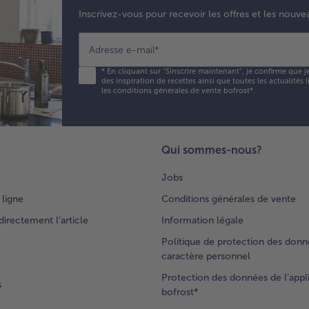
Inscrivez-vous pour recevoir les offres et les nouve
Adresse e-mail
*
*
En cliquant sur "Sinscrire maintenant", je confirme que j
des inspiration de recettes ainsi que toutes les actualités
les conditions générales de vente bofrost*
.
Qui sommes-nous?
Jobs
 ligne
Conditions générales de vente
rectement l’article
Information légale
Politique de protection des donn
caractère personnel
Protection des données de l’appl
s
bofrost*