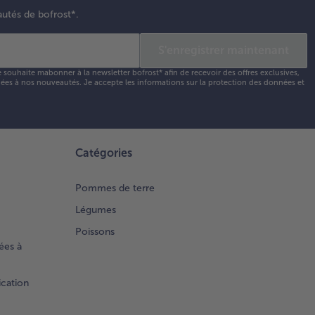
autés de bofrost*.
S'enregistrer maintenant
e souhaite mabonner à la newsletter bofrost* afin de recevoir des offres exclusives,
 liées à nos nouveautés. Je accepte les
informations sur la protection des données et
Catégories
Pommes de terre
Légumes
Poissons
ées à
ication