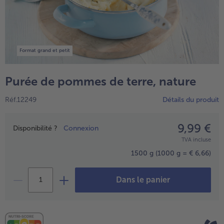
High Protein
TousHigh Protein
Veggie & Vegan
Format grand et petit
TousVeggie & Vegan
Purée de pommes de terre, nature
Réf.12249
Détails du produit
9,99 €
Prix
Disponibilité ?
Connexion
TVA incluse
1500 g
(1000 g = € 6,66)
Dans le panier
- € 5 à l’achat de 7 plats au choix