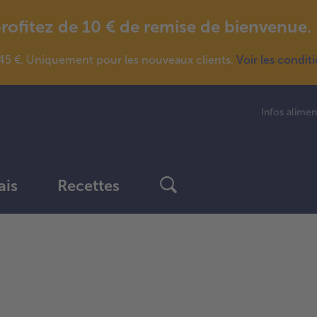
fitez de 10 € de remise de bienvenue.
5 €. Uniquement pour les nouveaux clients.
Voir les condit
Infos alimen
ais
Recettes
Continuer
avec
la
vue
d’ensemble