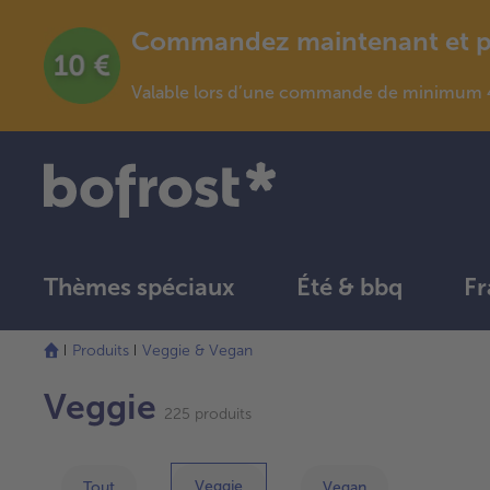
Commandez maintenant et pro
Valable lors d’une commande de minimum 4
Thèmes spéciaux
Été & bbq
Fr
La
Produits
Veggie & Vegan
liste
a
Veggie
été
225 produits
actualisée.
Veggie
Tout
Vegan