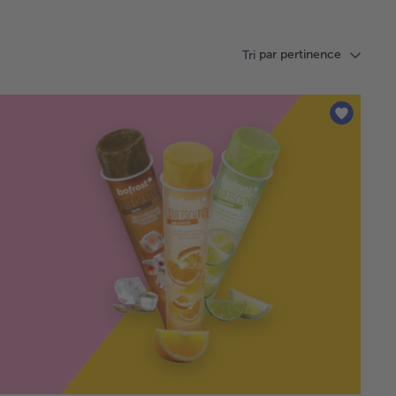
par pertinence
Tri