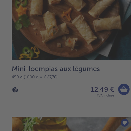
Mini-loempias aux légumes
450 g (1000 g = € 27,76)
12,49 €
TVA incluse