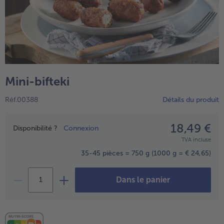
High Protein
TousHigh Protein
Veggie & Vegan
TousVeggie & Vegan
Mini-bifteki
Réf.00388
Détails du produit
18,49 €
Prix
Disponibilité ?
Connexion
TVA incluse
35-45 pièces = 750 g
(1000 g = € 24,65)
Dans le panier
- € 5 à l’achat de 7 plats au choix