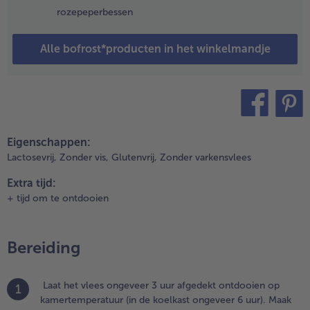
an en bak
rozepeperbessen
et vlees
et het
itroengras
Alle bofrost*producten in het winkelmandje
 à 7
inuten
nder
egelmatig
oeren.
teilen
pin it
ruid met
Eigenschappen:
eper en
Lactosevrij,
Zonder vis,
Glutenvrij,
Zonder varkensvlees
out.
eem het
Extra tijd:
lees uit de
+ tijd om te ontdooien
an en zet
et opzij,
erwijder
Bereiding
et
itroengras.
Laat het vlees ongeveer 3 uur afgedekt ontdooien op
1
.
kamertemperatuur (in de koelkast ongeveer 6 uur). Maak
erhit de rest