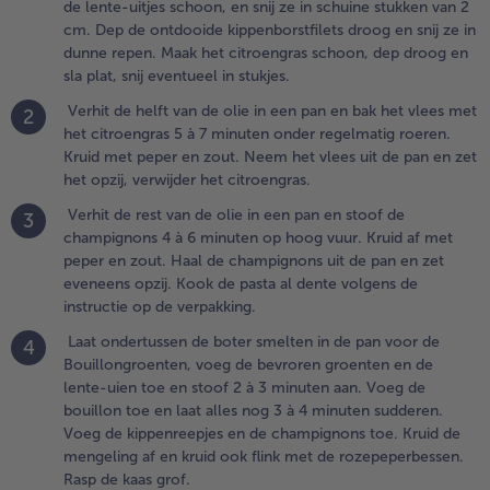
de lente-uitjes schoon, en snij ze in schuine stukken van 2
an de olie in
cm. Dep de ontdooide kippenborstfilets droog en snij ze in
en pan en
dunne repen. Maak het citroengras schoon, dep droog en
toof de
sla plat, snij eventueel in stukjes.
hampignons
Verhit de helft van de olie in een pan en bak het vlees met
 à 6
2
het citroengras 5 à 7 minuten onder regelmatig roeren.
inuten op
Kruid met peper en zout. Neem het vlees uit de pan en zet
oog vuur.
het opzij, verwijder het citroengras.
ruid af met
eper en
Verhit de rest van de olie in een pan en stoof de
3
out. Haal de
champignons 4 à 6 minuten op hoog vuur. Kruid af met
hampignons
peper en zout. Haal de champignons uit de pan en zet
it de pan en
eveneens opzij. Kook de pasta al dente volgens de
et eveneens
instructie op de verpakking.
pzij. Kook
Laat ondertussen de boter smelten in de pan voor de
e pasta al
4
Bouillongroenten, voeg de bevroren groenten en de
ente
lente-uien toe en stoof 2 à 3 minuten aan. Voeg de
olgens de
bouillon toe en laat alles nog 3 à 4 minuten sudderen.
nstructie op
Voeg de kippenreepjes en de champignons toe. Kruid de
e
mengeling af en kruid ook flink met de rozepeperbessen.
erpakking.
Rasp de kaas grof.