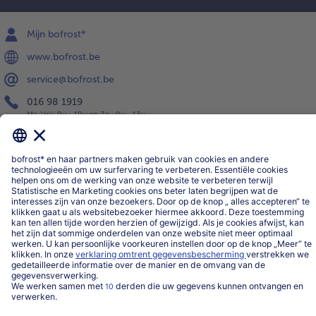
Mijn bofrost*
www.bofrost.be
service@bofrost.be
016 98 1919
Ma-Vrij: 9u - 19u en Za.: 9u - 13u
Service
Over ons
Categorieën