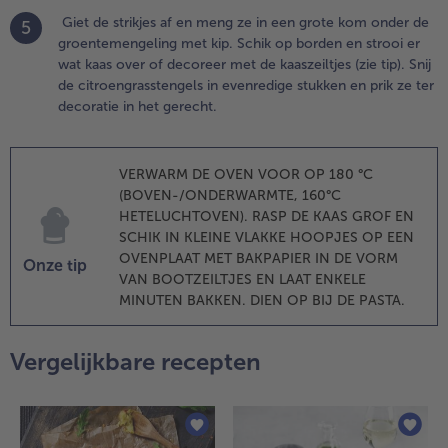
.
Giet de strikjes af en meng ze in een grote kom onder de
5
aat ondertussen
groentemengeling met kip. Schik op borden en strooi er
e boter smelten
wat kaas over of decoreer met de kaaszeiltjes (zie tip). Snij
n de pan voor de
de citroengrasstengels in evenredige stukken en prik ze ter
ouillongroenten,
decoratie in het gerecht.
oeg de bevroren
roenten en de
ente-uien toe en
VERWARM DE OVEN VOOR OP 180 °C
toof 2 à 3
(BOVEN-/ONDERWARMTE, 160°C
inuten aan.
HETELUCHTOVEN). RASP DE KAAS GROF EN
oeg de bouillon
SCHIK IN KLEINE VLAKKE HOOPJES OP EEN
oe en laat alles
OVENPLAAT MET BAKPAPIER IN DE VORM
og 3 à 4 minuten
Onze tip
VAN BOOTZEILTJES EN LAAT ENKELE
udderen. Voeg
MINUTEN BAKKEN. DIEN OP BIJ DE PASTA.
e kippenreepjes
n de
hampignons toe.
Vergelijkbare recepten
ruid de
engeling af en
ruid ook flink
et de