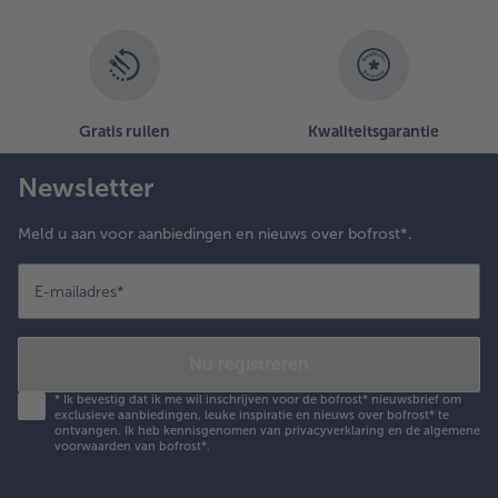
Gratis ruilen
Kwaliteitsgarantie
Newsletter
Meld u aan voor aanbiedingen en nieuws over bofrost*.
E-mailadres
*
Nu registreren
*
Ik bevestig dat ik me wil inschrijven voor de bofrost* nieuwsbrief om
exclusieve aanbiedingen, leuke inspiratie en nieuws over bofrost* te
ontvangen. Ik heb kennisgenomen van
privacyverklaring
en de
algemene
voorwaarden
van bofrost*.