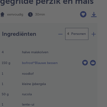
gegrilde perzik en mais
eenvoudig
30 min
Bereiding
Ingrediënten
Personen
t de
sbessen
4
halve maiskolven
nachts
tdooien.
150
g
bofrost*Blauwe bessen
1
roodlof
s de
dlof
1
kleine ijsbergsla
 de
bergsla
50
g
rucola
wijder
n
1
lente-ui