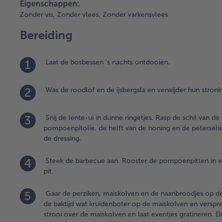
Eigenschappen:
Zonder vis,
Zonder vlees,
Zonder varkensvlees
Bereiding
1
Laat de bosbessen 's nachts ontdooien.
2
Was de roodlof en de ijsbergsla en verwijder hun stronk.
3
Snij de lente-ui in dunne ringetjes. Rasp de schil van d
pompoenpitolie, de helft van de honing en de peterselie
de dressing.
4
Steek de barbecue aan. Rooster de pompoenpitten in ee
pit.
5
Gaar de perziken, maiskolven en de naanbroodjes op de 
de baktijd wat kruidenboter op de maiskolven en verspr
strooi over de maiskolven en laat eventjes gratineren. D