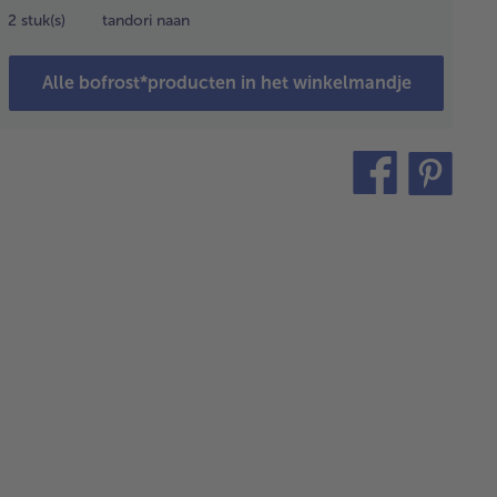
t. Verbrokkel
2
stuk(s)
tandori naan
feta en voeg
 aan de
ssing.
Alle bofrost*producten in het winkelmandje
ek de
becue aan.
teilen
pin
oster de
it
mpoenpitten
een pan
der bakvet.
j de perziken
tweeën en
wijder de
ar de
ziken,
iskolven en