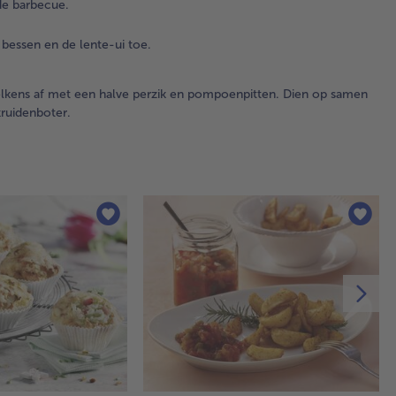
zou
de barbecue.
de 
toe
bessen en de lente-ui toe.
dre
4.
elkens af met een halve perzik en pompoenpitten. Dien op samen
Ste
ruidenboter.
bar
Ro
po
in 
zon
Sni
in 
ver
pit.
5.
Ga
per
ma
de