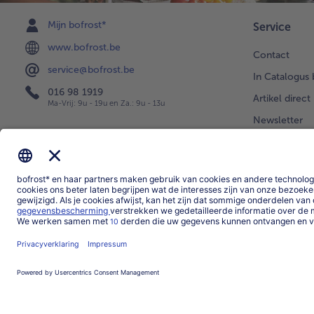
Mijn bofrost*
Service
www.bofrost.be
Contact
service@bofrost.be
In Catalogus 
016 98 1919
Artikel direct
Ma-Vrij: 9u - 19u en Za.: 9u - 13u
Newsletter
Levering
Uw vragen