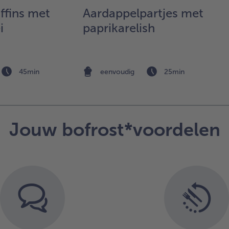
na
ffins met
Aardappelpartjes met
op
i
paprikarelish
ba
Dra
en
Leg
het
45min
eenvoudig
25min
de 
kru
op
ma
Jouw bofrost*voordelen
ver
bot
ver
me
kwa
de
str
ma
laa
gra