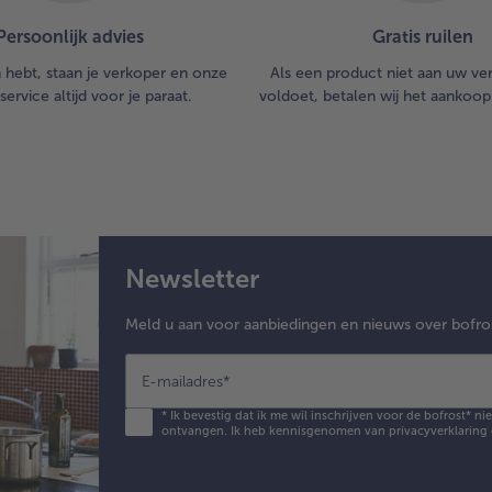
Dru
van
Persoonlijk advies
Gratis ruilen
ove
n hebt, staan je verkoper en onze
Als een product niet aan uw v
per
service altijd voor je paraat.
voldoet, betalen wij het aankoop
laa
kar
Haa
ma
de 
van
ba
Newsletter
6.
Me
Meld u aan voor aanbiedingen en nieuws over bofro
de
dre
on
E-mailadres
*
de 
*
Ik bevestig dat ik me wil inschrijven voor de bofrost* n
en
ontvangen. Ik heb kennisgenomen van
privacyverklaring
oo
bl
be