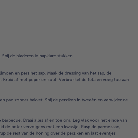
str
Sni
bla
in
hap
stu
3.
Sni
 Snij de bladeren in hapklare stukken.
in 
rin
e limoen en pers het sap. Maak de dressing van het sap, de
de 
. Kruid af met peper en zout. Verbrokkel de feta en voeg toe aan
lim
het
dre
sap
n pan zonder bakvet. Snij de perziken in tweeën en verwijder de
po
de 
hon
barbecue. Draai alles af en toe om. Leg vlak voor het einde van
pet
eid de boter vervolgens met een kwastje. Rasp de parmezaan,
af 
rup de rest van de honing over de perziken en laat eventjes