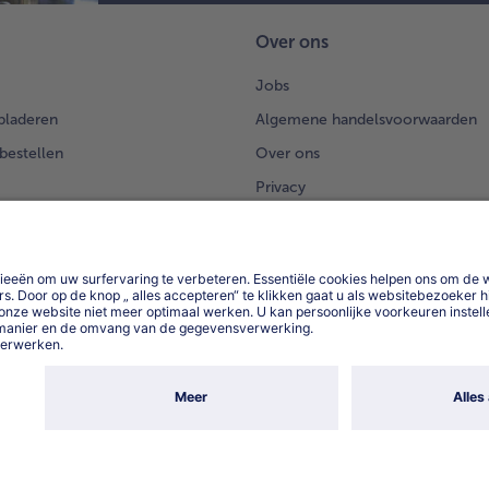
en
Over ons
len
toe
Jobs
7.
bladeren
Algemene handelsvoorwaarden
Vul
 bestellen
Over ons
ko
een
Privacy
sal
Privacyerklaring bofrost*App
tel
een
App
en
Compliance
po
Di
Toegankelijkheidsverklaring
me
mai
na
en 
de
kru