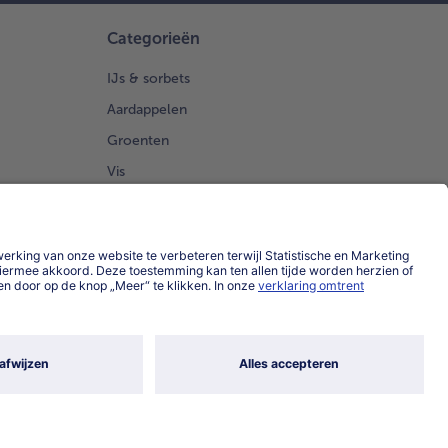
 de
Categorieën
te-ui
.
IJs & sorbets
Aardappelen
 de
Groenten
mmetjes met
 flinke portie
Vis
ade. Werk
Brood Gebak
kens af met
 halve perzik
mpoenpitten.
en op samen
t de
skolven, de
anbroodjes
de rest van
Land / Taal selecteren
idenboter.