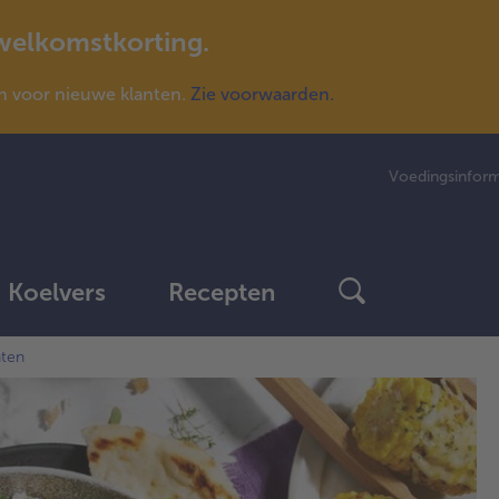
 welkomstkorting.
n voor nieuwe klanten.
Zie voorwaarden.
Voedingsinform
Koelvers
Recepten
hten