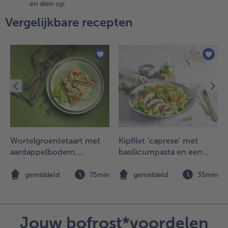
en dien op.
ipborrelhapjes
ngeveer 10
Vergelijkbare recepten
inuten op de
ijkant van de
ooster (naast
e grootste
ittebron),
raai
egelmatig
m.
.
et alvast
Wortelgroentetaart met
Kipfilet ‘caprese’ met
ommetjes
aardappelbodem,
basilicumpasta en een
laar met
geitenkaas, tijm en
kaaskoekje
elkens de wilde
citroen
n
gemiddeld
75min
gemiddeld
35min
jst, de
omatenblokjes,
e Mexicaanse
roentenpan en
Jouw bofrost*voordelen
e guacamole