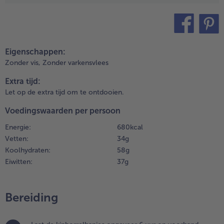
.
aar de
exicaanse
roentenpan
teilen
pin it
 minuten
Eigenschappen:
nder
Zonder vis,
Zonder varkensvlees
egelmatig
oeren in
Extra tijd:
en hete
Let op de extra tijd om te ontdooien.
an op
iddelhoog
Voedingswaarden per persoon
uur.
Energie:
680 kcal
Vetten:
34 g
.
chil
Koolhydraten:
58 g
ndertussen
Eiwitten:
37 g
e knoflook
oor de
uacamole
Bereiding
n hak fijn.
nij de
vocado's in