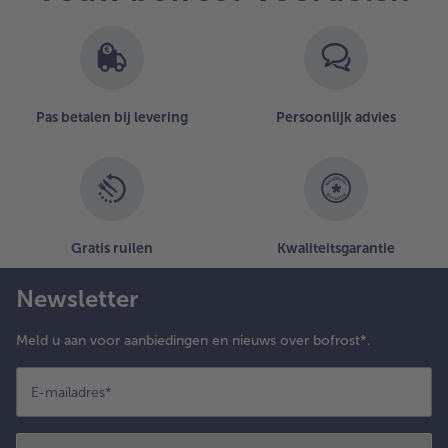
aast elkaar.
eg er tot slot
e
ippenbouten
ij en dien op.
Pas betalen bij levering
Persoonlijk advies
Gratis ruilen
Kwaliteitsgarantie
Newsletter
Meld u aan voor aanbiedingen en nieuws over bofrost*.
E-mailadres
*