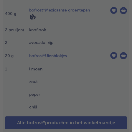
omatenblokjes
bofrost*Mexicaanse groentepan
 uur op
400
g
oorhand.
.
2
peul(en)
knoflook
oe de
jst in
2
avocado, rijp
en
ookpot
20
g
bofrost*Uienblokjes
n voeg
,5 delen
1
limoen
ezouten
ater
zout
oe. Laat
5 à 30
peper
inuten
achtjes
chili
oken
et het
eksel.
Alle bofrost*producten in het winkelmandje