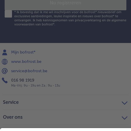
Nu registreren
*
Ik bevestig dat ik me wil inschrijven voor de bofrost* nieuwsbrief om
exclusieve aanbiedingen, leuke inspiratie en nieuws over bofrost* te
ontvangen. Ik heb kennisgenomen van
privacyverklaring
en de
algemene
voorwaarden
van bofrost*.
Mijn bofrost*
www.bofrost.be
service@bofrost.be
016 98 1919
Ma-Vrij: 9u - 19u en Za.: 9u - 13u
Service
Over ons