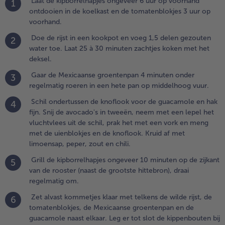
Laat de kipborrelhapjes ongeveer 6 uur op voorhand
1
weeën,
ontdooien in de koelkast en de tomatenblokjes 3 uur op
eem met
voorhand.
en lepel
Doe de rijst in een kookpot en voeg 1,5 delen gezouten
2
et
water toe. Laat 25 à 30 minuten zachtjes koken met het
luchtvlees
deksel.
it de schil,
rak het
Gaar de Mexicaanse groentenpan 4 minuten onder
3
et een
regelmatig roeren in een hete pan op middelhoog vuur.
ork en
Schil ondertussen de knoflook voor de guacamole en hak
4
eng met
fijn. Snij de avocado's in tweeën, neem met een lepel het
e
vluchtvlees uit de schil, prak het met een vork en meng
ienblokjes
met de uienblokjes en de knoflook. Kruid af met
n de
limoensap, peper, zout en chili.
noflook.
ruid af met
Grill de kipborrelhapjes ongeveer 10 minuten op de zijkant
5
imoensap,
van de rooster (naast de grootste hittebron), draai
eper, zout
regelmatig om.
n chili.
Zet alvast kommetjes klaar met telkens de wilde rijst, de
6
tomatenblokjes, de Mexicaanse groentenpan en de
.
guacamole naast elkaar. Leg er tot slot de kippenbouten bij
rill de