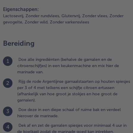
.
teilen
pin it
oe deze
Eigenschappen:
n een
Lactosevrij,
Zonder rundvlees,
Glutenvrij,
Zonder vlees,
Zonder
iepe
gevogelte,
Zonder wild,
Zonder varkensvlees
chaal of
uime bak
n
Bereiding
erdeel
ierover
e
Doe alle ingrediënten (behalve de garnalen en de
1
arinade.
citroenschijfjes) in een keukenmachine en mix hier de
marinade van.
.
Rijg de rode Argentijnse garnaalstaarten op houten spiesjes
ek af en
2
per 3 of 4 met telkens een schijfje citroen ertussen
et de
(afhankelijk van hoe groot je stokjes en hoe groot de
arnalen
garnalen).
piesjes
oor
Doe deze in een diepe schaal of ruime bak en verdeel
3
inimaal
hierover de marinade.
 uur in
Dek af en zet de garnalen spiesjes voor minimaal 4 uur in
e
4
de koelkast zodat de marinade goed kan intrekken.
oelkast