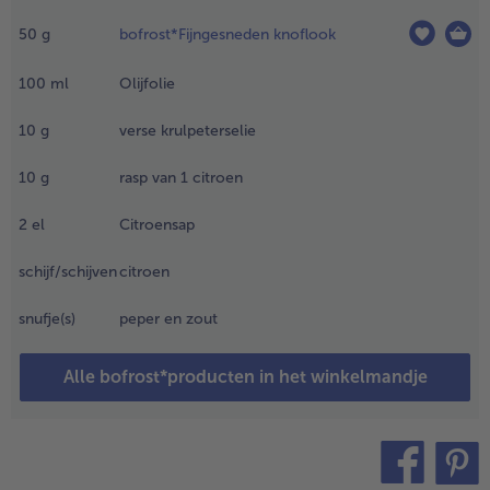
n een
50
g
bofrost*Fijngesneden knoflook
eukenmachine
n mix hier de
arinade van.
100
ml
Olijfolie
.
10
g
verse krulpeterselie
ijg de rode
rgentijnse
10
g
rasp van 1 citroen
arnaalstaarten
p houten
2
el
Citroensap
piesjes per 3
f 4 met
schijf/schijven
citroen
elkens een
chijfje citroen
snufje(s)
peper en zout
rtussen
afhankelijk van
Alle bofrost*producten in het winkelmandje
oe groot je
tokjes en hoe
root de
arnalen).