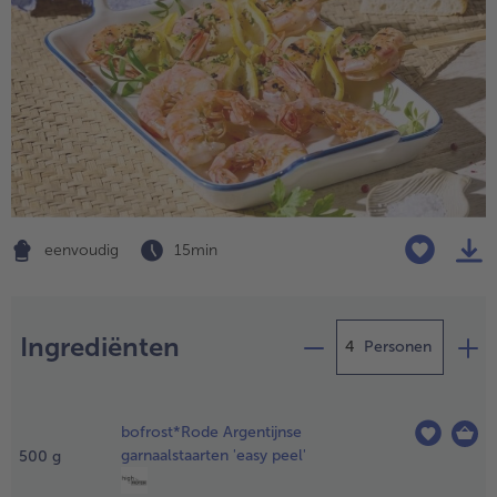
eenvoudig
15 min
Bereiding
- 5 € bij aankoop van 7 maaltijden naar keuze
Ingrediënten
Personen
oe alle
ngrediënten
bofrost*Rode Argentijnse
behalve de
garnaalstaarten 'easy peel'
500
g
arnalen en de
itroenschijfjes)