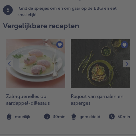
odat de
Grill de spiesjes om en om gaar op de BBQ en eet
5
arinade
smakelijk!
oed kan
Vergelijkbare recepten
ntrekken.
.
rill de
piesjes
m en
m gaar
p de
BQ en
et
makelijk!
Zalmquenelles op
Ragout van garnalen en
aardappel-dillesaus
asperges
n
moeilijk
30min
gemiddeld
50min