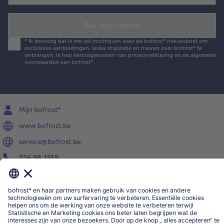
Nu registreren
*
Ik bevestig dat ik me wil inschrijven voor de bofrost* nieuwsbrief om
exclusieve aanbiedingen, leuke inspiratie en nieuws over bofrost* te
ontvangen. Ik heb kennisgenomen van
privacyverklaring
en de
algemene
voorwaarden
van bofrost*.
Mijn bofrost*
www.bofrost.be
service@bofrost.be
016 98 1919
Ma-Vrij: 9u - 19u en Za.: 9u - 13u
Service
Over ons