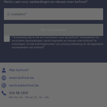
Meld u aan voor aanbiedingen en nieuws over bofrost*.
E-mailadres
*
Nu registreren
*
Ik bevestig dat ik me wil inschrijven voor de bofrost* nieuwsbrief om
exclusieve aanbiedingen, leuke inspiratie en nieuws over bofrost* te
ontvangen. Ik heb kennisgenomen van
privacyverklaring
en de
algemene
voorwaarden
van bofrost*.
Mijn bofrost*
www.bofrost.be
service@bofrost.be
016 98 1919
Ma-Vrij: 9u - 19u en Za.: 9u - 13u