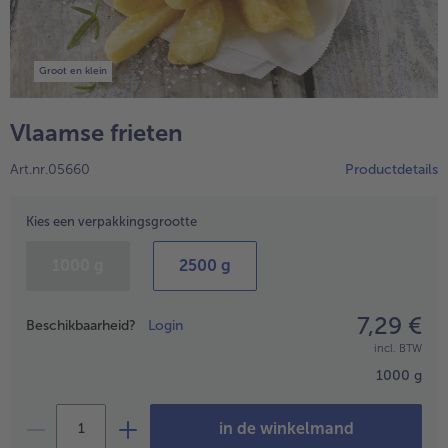
High Protein
alleHigh Protein
Veggie & Vegan
Groot en klein
alleVeggie & Vegan
Vlaamse frieten
Art.nr.05660
Productdetails
Kies een verpakkingsgrootte
1000 g
2500 g
7,29 €
Prijsopgave
Beschikbaarheid?
Login
incl. BTW
1000 g
- 5 € bij aankoop van 7 maaltijden naar keuze
in de winkelmand