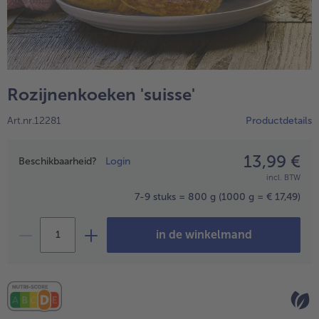
High Protein
alleHigh Protein
Veggie & Vegan
alleVeggie & Vegan
Rozijnenkoeken 'suisse'
Art.nr.12281
Productdetails
13,99 €
Prijsopgave
Beschikbaarheid?
Login
incl. BTW
7-9 stuks = 800 g
(1000 g = € 17,49)
in de winkelmand
- 5 € bij aankoop van 7 maaltijden naar keuze