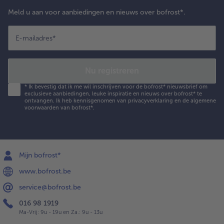
Meld u aan voor aanbiedingen en nieuws over bofrost*.
E-mailadres
*
Nu registreren
*
Ik bevestig dat ik me wil inschrijven voor de bofrost* nieuwsbrief om
exclusieve aanbiedingen, leuke inspiratie en nieuws over bofrost* te
ontvangen. Ik heb kennisgenomen van
privacyverklaring
en de
algemene
voorwaarden
van bofrost*.
Mijn bofrost*
www.bofrost.be
service@bofrost.be
016 98 1919
Ma-Vrij: 9u - 19u en Za.: 9u - 13u