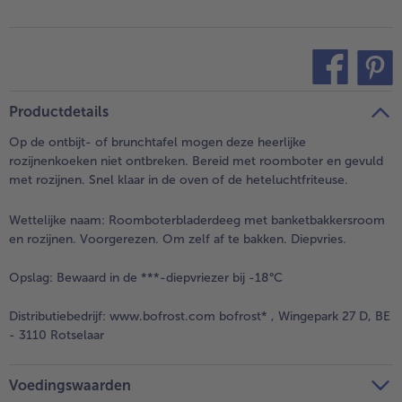
teilen
pin it
Productdetails
Op de ontbijt- of brunchtafel mogen deze heerlijke
rozijnenkoeken niet ontbreken. Bereid met roomboter en gevuld
met rozijnen. Snel klaar in de oven of de heteluchtfriteuse.
Wettelijke naam:
Roomboterbladerdeeg met banketbakkersroom
en rozijnen. Voorgerezen. Om zelf af te bakken. Diepvries.
Opslag:
Bewaard in de ***-diepvriezer bij -18°C
Distributiebedrijf:
www.bofrost.com bofrost* , Wingepark 27 D, BE
- 3110 Rotselaar
Voedingswaarden