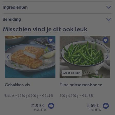
Ingrediënten
Bereiding
Misschien vind je dit ook leuk
Groot en klein
Gebakken vis
Fijne prinsessenbonen
8 stuks = 1040 g (1000 g = € 21,14)
500 g (1000 g = € 11,38)
21,99 €
5,69 €
incl. BTW
incl. BTW