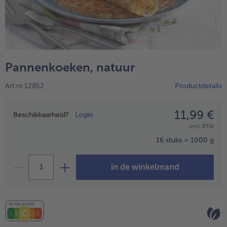
High Protein
alleHigh Protein
Veggie & Vegan
alleVeggie & Vegan
Pannenkoeken, natuur
Art.nr.12852
Productdetails
11,99 €
Prijsopgave
Beschikbaarheid?
Login
incl. BTW
16 stuks = 1000 g
in de winkelmand
- 5 € bij aankoop van 7 maaltijden naar keuze