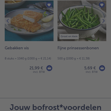
Groot en klein
Gebakken vis
Fijne prinsessenbonen
8 stuks = 1040 g (1000 g = € 21,14)
500 g (1000 g = € 11,38)
21,99 €
5,69 €
incl. BTW
incl. BTW
Jouw bofrost*voordelen