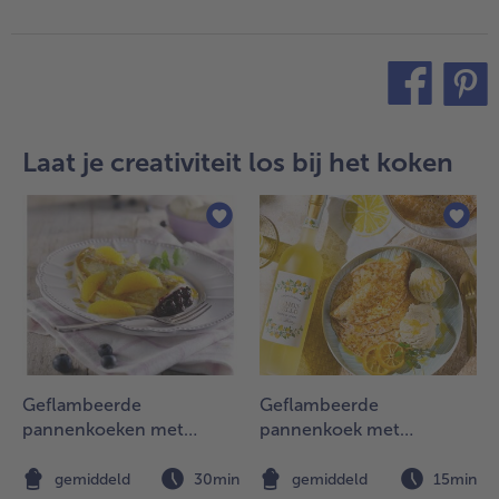
teilen
pin it
Laat je creativiteit los bij het koken
Geflambeerde
Geflambeerde
pannenkoeken met
pannenkoek met
blauwe bessen
limoncello en vanille-ijs
gemiddeld
30min
gemiddeld
15min