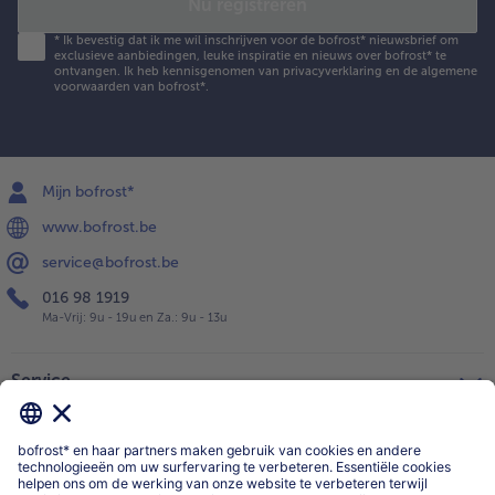
Nu registreren
*
Ik bevestig dat ik me wil inschrijven voor de bofrost* nieuwsbrief om
exclusieve aanbiedingen, leuke inspiratie en nieuws over bofrost* te
ontvangen. Ik heb kennisgenomen van
privacyverklaring
en de
algemene
voorwaarden
van bofrost*.
Mijn bofrost*
www.bofrost.be
service@bofrost.be
016 98 1919
Ma-Vrij: 9u - 19u en Za.: 9u - 13u
Service
Over ons
Categorieën