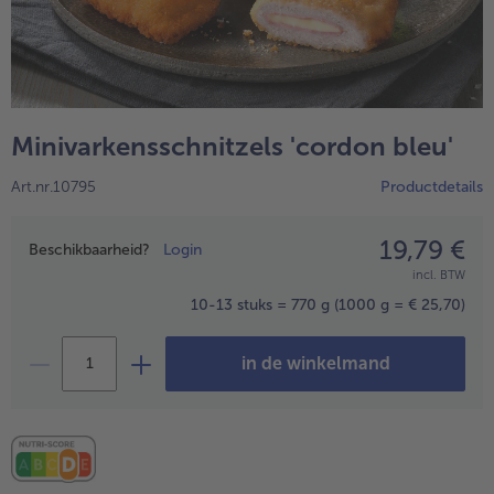
High Protein
alleHigh Protein
Veggie & Vegan
alleVeggie & Vegan
Minivarkensschnitzels 'cordon bleu'
Art.nr.10795
Productdetails
19,79 €
Prijsopgave
Beschikbaarheid?
Login
incl. BTW
10-13 stuks = 770 g
(1000 g = € 25,70)
in de winkelmand
- 5 € bij aankoop van 7 maaltijden naar keuze