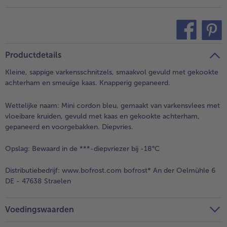
teilen
pin it
Productdetails
Kleine, sappige varkensschnitzels, smaakvol gevuld met gekookte
achterham en smeuïge kaas. Knapperig gepaneerd.
Wettelijke naam:
Mini cordon bleu, gemaakt van varkensvlees met
vloeibare kruiden, gevuld met kaas en gekookte achterham,
gepaneerd en voorgebakken. Diepvries.
Opslag:
Bewaard in de ***-diepvriezer bij -18°C
Distributiebedrijf:
www.bofrost.com bofrost* An der Oelmühle 6
DE - 47638 Straelen
Voedingswaarden