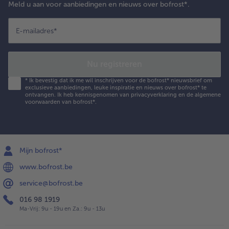
Meld u aan voor aanbiedingen en nieuws over bofrost*.
E-mailadres
*
Nu registreren
*
Ik bevestig dat ik me wil inschrijven voor de bofrost* nieuwsbrief om
exclusieve aanbiedingen, leuke inspiratie en nieuws over bofrost* te
ontvangen. Ik heb kennisgenomen van
privacyverklaring
en de
algemene
voorwaarden
van bofrost*.
Mijn bofrost*
www.bofrost.be
service@bofrost.be
016 98 1919
Ma-Vrij: 9u - 19u en Za.: 9u - 13u