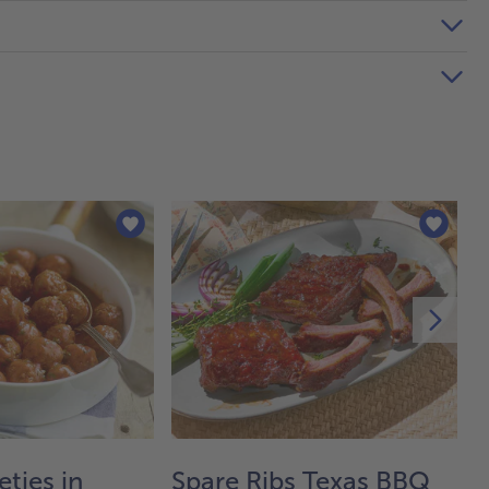
tjes in
Spare Ribs Texas BBQ
V