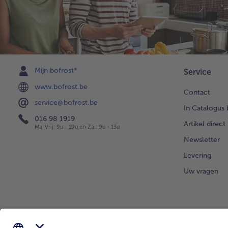
Mijn bofrost*
Service
www.bofrost.be
Contact
service@bofrost.be
In Catalogus 
016 98 1919
Artikel direct
Ma-Vrij: 9u - 19u en Za.: 9u - 13u
Newsletter
Levering
Uw vragen