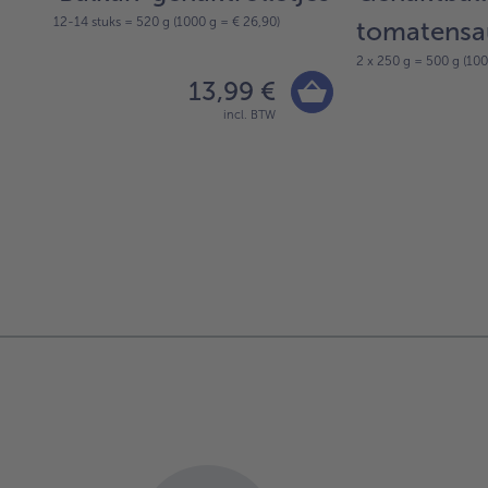
12-14 stuks = 520 g (1000 g = € 26,90)
tomatensa
2 x 250 g = 500 g (100
13,99 €
incl. BTW