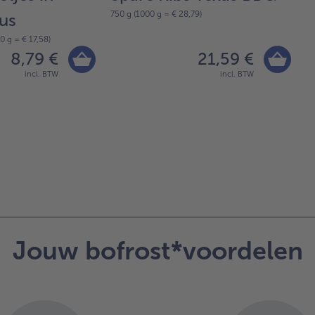
750 g (1000 g = € 28,79)
us
g
0 g = € 17,58)
6 
8,79 €
21,59 €
incl. BTW
incl. BTW
Jouw bofrost*voordelen