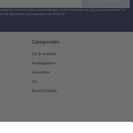
Nu registreren
ieuwsbrief om exclusieve aanbiedingen, leuke inspiratie en nieuws over bofrost* te
en de
algemene voorwaarden
van bofrost*.
Categorieën
IJs & sorbets
Aardappelen
Groenten
Vis
Brood Gebak