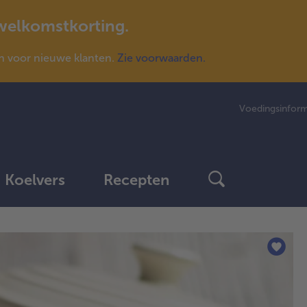
 welkomstkorting.
n voor nieuwe klanten.
Zie voorwaarden.
Voedingsinform
Koelvers
Recepten