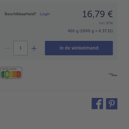
Prijsopgave
16,79 €
Beschikbaarheid?
Login
incl. BTW
450 g
(1000 g = € 37,31)
in de winkelmand
teilen
pin
it