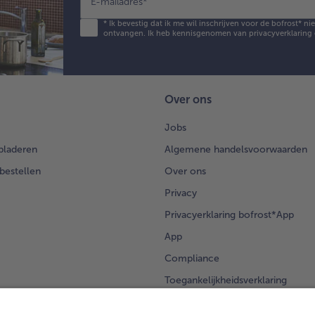
E-mailadres
*
*
Ik bevestig dat ik me wil inschrijven voor de bofrost* n
ontvangen. Ik heb kennisgenomen van
privacyverklaring
Over ons
Jobs
bladeren
Algemene handelsvoorwaarden
 bestellen
Over ons
Privacy
Privacyerklaring bofrost*App
App
Compliance
Toegankelijkheidsverklaring