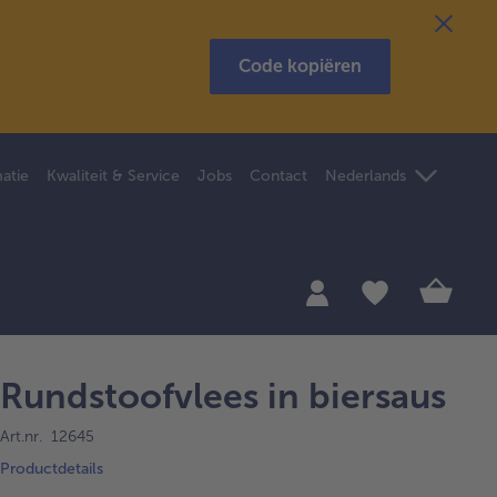
Code kopiëren
atie
Kwaliteit & Service
Jobs
Contact
Nederlands
Rundstoofvlees in biersaus
Art.nr. 12645
Productdetails