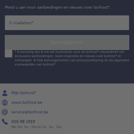
Meld u aan voor aanbiedingen en nieuws over bofrost*.
E-mailadres
*
Nu registreren
*
Ik bevestig dat ik me wil inschrijven voor de bofrost* nieuwsbrief om
exclusieve aanbiedingen, leuke inspiratie en nieuws over bofrost* te
ontvangen. Ik heb kennisgenomen van
privacyverklaring
en de
algemene
voorwaarden
van bofrost*.
Mijn bofrost*
www.bofrost.be
service@bofrost.be
016 98 1919
Ma-Vrij: 9u - 19u en Za.: 9u - 13u