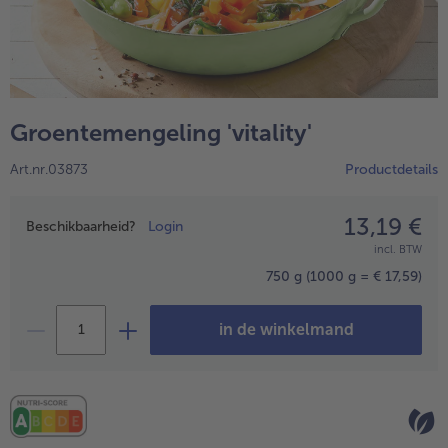
Groentemengeling 'vitality'
Art.nr.03873
Productdetails
13,19 €
Prijsopgave
Beschikbaarheid?
Login
incl. BTW
- 5 € bij aankoop van 7 maaltijden naar keuze
750 g
(1000 g = € 17,59)
in de winkelmand