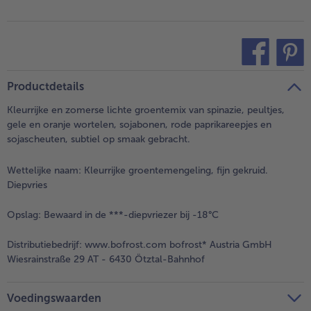
teilen
pin it
Productdetails
Kleurrijke en zomerse lichte groentemix van spinazie, peultjes,
gele en oranje wortelen, sojabonen, rode paprikareepjes en
sojascheuten, subtiel op smaak gebracht.
Wettelijke naam:
Kleurrijke groentemengeling, fijn gekruid.
Diepvries
Opslag:
Bewaard in de ***-diepvriezer bij -18°C
Distributiebedrijf:
www.bofrost.com bofrost* Austria GmbH
Wiesrainstraße 29 AT - 6430 Ötztal-Bahnhof
Voedingswaarden