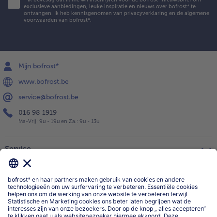
exclusieve aanbiedingen, leuke inspiratie en nieuws over bofrost* te
ontvangen. Ik heb kennisgenomen van
privacyverklaring
en de
algemene
voorwaarden
van bofrost*.
Mijn bofrost*
www.bofrost.be
service@bofrost.be
016 98 1919
Ma-Vrij: 9u - 19u en Za.: 9u - 13u
Service
Over ons
Categorieën