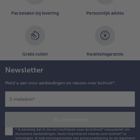
Pas betalen bij levering
Persoonlijk advies
Gratis ruilen
Kwaliteitsgarantie
Newsletter
Meld u aan voor aanbiedingen en nieuws over bofrost*.
E-mailadres
*
Nu registreren
*
Ik bevestig dat ik me wil inschrijven voor de bofrost* nieuwsbrief om
exclusieve aanbiedingen, leuke inspiratie en nieuws over bofrost* te
ontvangen. Ik heb kennisgenomen van
privacyverklaring
en de
algemene