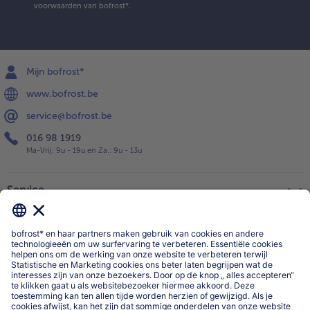
voorwaarden
van bofrost*.
Mijn bofrost*
www.bofrost.be
service@bofrost.be
016 98 1919
Ma-Vrij: 9u - 19u en Za.: 9u - 13u
Service
Over ons
Categorieën