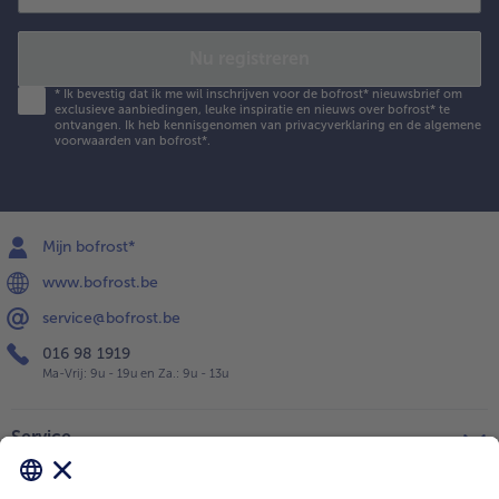
Nu registreren
*
Ik bevestig dat ik me wil inschrijven voor de bofrost* nieuwsbrief om
exclusieve aanbiedingen, leuke inspiratie en nieuws over bofrost* te
ontvangen. Ik heb kennisgenomen van
privacyverklaring
en de
algemene
voorwaarden
van bofrost*.
Mijn bofrost*
www.bofrost.be
service@bofrost.be
016 98 1919
Ma-Vrij: 9u - 19u en Za.: 9u - 13u
Service
Over ons