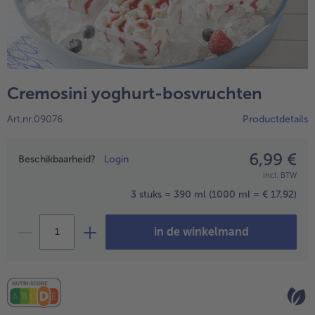
High Protein
alleHigh Protein
Veggie & Vegan
alleVeggie & Vegan
Cremosini yoghurt-bosvruchten
Art.nr.09076
Productdetails
6,99 €
Prijsopgave
Beschikbaarheid?
Login
incl. BTW
3 stuks = 390 ml
(1000 ml = € 17,92)
in de winkelmand
- 5 € bij aankoop van 7 maaltijden naar keuze