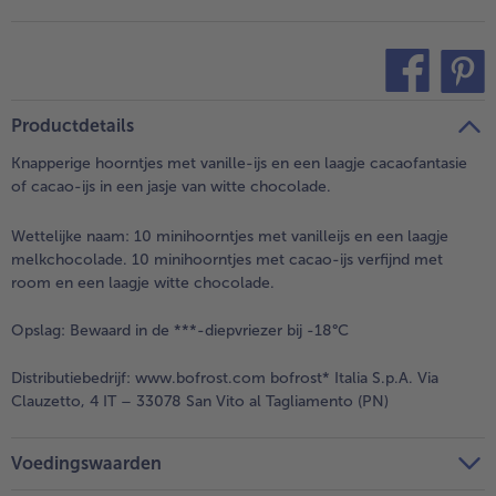
teilen
pin it
Productdetails
Knapperige hoorntjes met vanille-ijs en een laagje cacaofantasie
of cacao-ijs in een jasje van witte chocolade.
Wettelijke naam:
10 minihoorntjes met vanilleijs en een laagje
melkchocolade. 10 minihoorntjes met cacao-ijs verfijnd met
room en een laagje witte chocolade.
Opslag:
Bewaard in de ***-diepvriezer bij -18°C
Distributiebedrijf:
www.bofrost.com bofrost* Italia S.p.A. Via
Clauzetto, 4 IT – 33078 San Vito al Tagliamento (PN)
Voedingswaarden