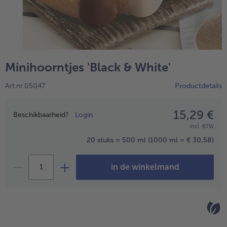
Minihoorntjes 'Black & White'
Art.nr.05047
Productdetails
15,29 €
Prijsopgave
Beschikbaarheid?
Login
incl. BTW
- 5 € bij aankoop van 7 maaltijden naar keuze
20 stuks = 500 ml
(1000 ml = € 30,58)
in de winkelmand