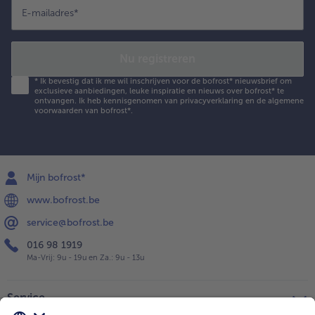
E-mailadres
*
Nu registreren
*
Ik bevestig dat ik me wil inschrijven voor de bofrost* nieuwsbrief om
exclusieve aanbiedingen, leuke inspiratie en nieuws over bofrost* te
ontvangen. Ik heb kennisgenomen van
privacyverklaring
en de
algemene
voorwaarden
van bofrost*.
Mijn bofrost*
www.bofrost.be
service@bofrost.be
016 98 1919
Ma-Vrij: 9u - 19u en Za.: 9u - 13u
Service