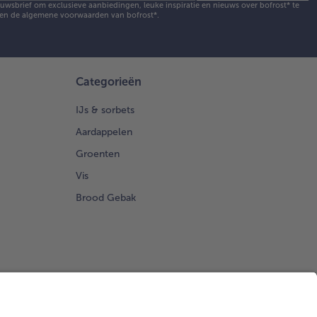
ieuwsbrief om exclusieve aanbiedingen, leuke inspiratie en nieuws over bofrost* te
en de
algemene voorwaarden
van bofrost*.
Categorieën
IJs & sorbets
Aardappelen
Groenten
Vis
Brood Gebak