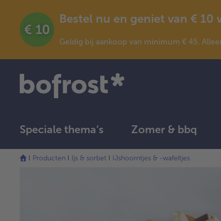
Bestel nu en geniet van € 10
Geldig bij aankoop van minimum € 45. Allee
Speciale thema‘s
Zomer & bbq
Producten
Ijs & sorbet
IJshoorntjes & -wafeltjes