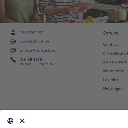
Mijn bofrost*
Service
www.bofrost.be
Contact
service@bofrost.be
In Catalogus 
016 98 1919
Artikel direct
Ma-Vrij: 9u - 19u en Za.: 9u - 13u
Newsletter
Levering
Uw vragen