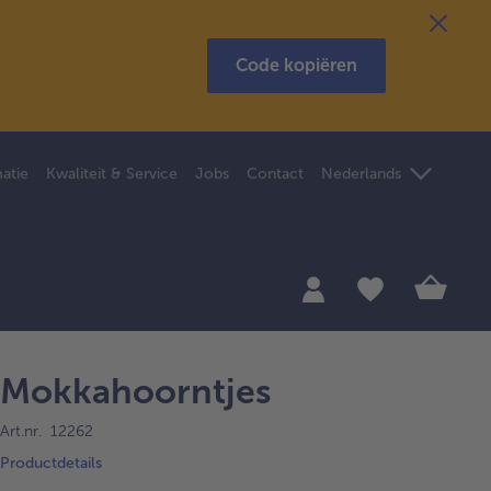
Code kopiëren
atie
Kwaliteit & Service
Jobs
Contact
Nederlands
Mokkahoorntjes
Art.nr. 12262
Productdetails