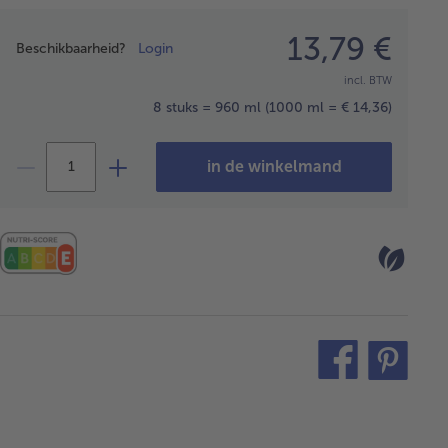
Prijsopgave
13,79 €
Beschikbaarheid?
Login
incl. BTW
8 stuks = 960 ml
(1000 ml = € 14,36)
in de winkelmand
teilen
pin
it