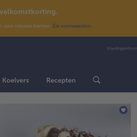
 welkomstkorting.
n voor nieuwe klanten.
Zie voorwaarden.
Voedingsinform
Koelvers
Recepten