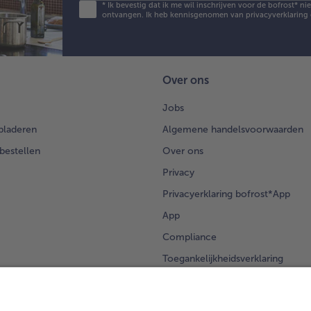
*
Ik bevestig dat ik me wil inschrijven voor de bofrost* n
ontvangen. Ik heb kennisgenomen van
privacyverklaring
Over ons
Jobs
bladeren
Algemene handelsvoorwaarden
 bestellen
Over ons
Privacy
Privacyerklaring bofrost*App
App
Compliance
Toegankelijkheidsverklaring