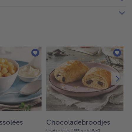
ssolées
Chocoladebroodjes
S
8 stuks = 600 g (1000 g = € 18,32)
10