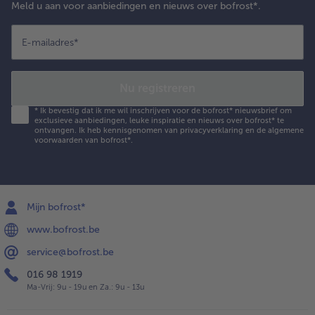
Meld u aan voor aanbiedingen en nieuws over bofrost*.
E-mailadres
*
Nu registreren
*
Ik bevestig dat ik me wil inschrijven voor de bofrost* nieuwsbrief om
exclusieve aanbiedingen, leuke inspiratie en nieuws over bofrost* te
ontvangen. Ik heb kennisgenomen van
privacyverklaring
en de
algemene
voorwaarden
van bofrost*.
Mijn bofrost*
www.bofrost.be
service@bofrost.be
016 98 1919
Ma-Vrij: 9u - 19u en Za.: 9u - 13u