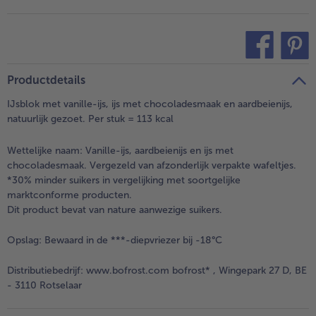
teilen
pin it
Productdetails
IJsblok met vanille-ijs, ijs met chocoladesmaak en aardbeienijs,
natuurlijk gezoet. Per stuk = 113 kcal
Wettelijke naam:
Vanille-ijs, aardbeienijs en ijs met
chocoladesmaak. Vergezeld van afzonderlijk verpakte wafeltjes.
*30% minder suikers in vergelijking met soortgelijke
marktconforme producten.
Dit product bevat van nature aanwezige suikers.
Opslag:
Bewaard in de ***-diepvriezer bij -18°C
Distributiebedrijf:
www.bofrost.com bofrost* , Wingepark 27 D, BE
- 3110 Rotselaar