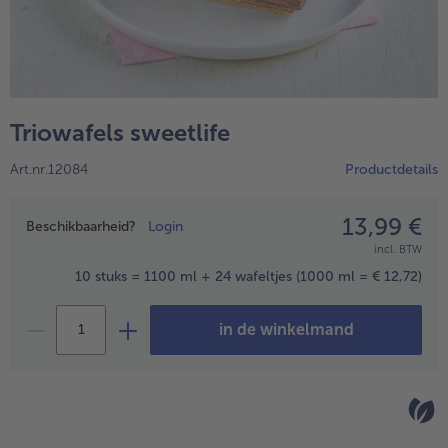
High Protein
alleHigh Protein
Veggie & Vegan
alleVeggie & Vegan
Triowafels sweetlife
Art.nr.12084
Productdetails
13,99 €
Prijsopgave
Beschikbaarheid?
Login
incl. BTW
10 stuks = 1100 ml + 24 wafeltjes
(1000 ml = € 12,72)
in de winkelmand
- 5 € bij aankoop van 7 maaltijden naar keuze