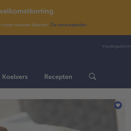
 welkomstkorting.
n voor nieuwe klanten.
Zie voorwaarden.
Voedingsinform
Koelvers
Recepten