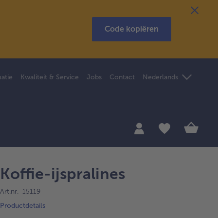
Code kopiëren
atie
Kwaliteit & Service
Jobs
Contact
Nederlands
Koffie-ijspralines
Art.nr. 15119
Productdetails