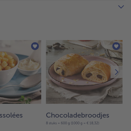
ssolées
Chocoladebroodjes
S
8 stuks = 600 g (1000 g = € 18,32)
10