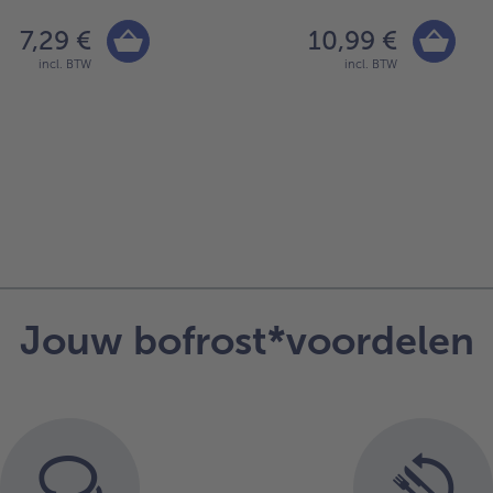
7,29 €
10,99 €
incl. BTW
incl. BTW
Jouw bofrost*voordelen