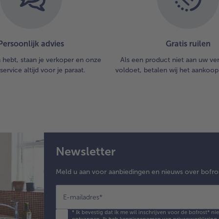
Persoonlijk advies
Gratis ruilen
n hebt, staan je verkoper en onze
Als een product niet aan uw v
service altijd voor je paraat.
voldoet, betalen wij het aankoop
Newsletter
Meld u aan voor aanbiedingen en nieuws over bofro
E-mailadres
*
*
Ik bevestig dat ik me wil inschrijven voor de bofrost* n