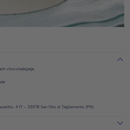
okant chocoladejasje.
ade
auzetto, 4 IT – 33078 San Vito al Tagliamento (PN)