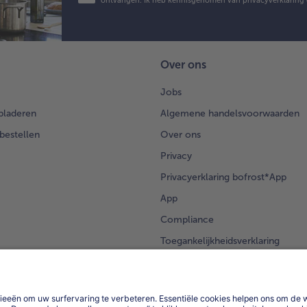
ontvangen. Ik heb kennisgenomen van
privacyverklaring
Over ons
Jobs
bladeren
Algemene handelsvoorwaarden
 bestellen
Over ons
Privacy
Privacyerklaring bofrost*App
App
Compliance
Toegankelijkheidsverklaring