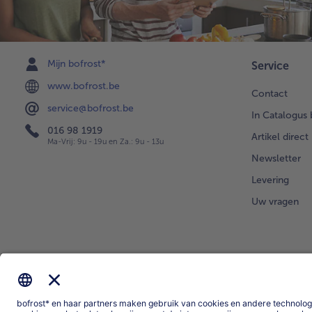
Mijn bofrost*
Service
www.bofrost.be
Contact
service@bofrost.be
In Catalogus 
016 98 1919
Artikel direct
Ma-Vrij: 9u - 19u en Za.: 9u - 13u
Newsletter
Levering
Uw vragen