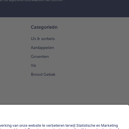
en de
algemene voorwaarden
van bofrost*.
Categorieën
IJs & sorbets
Aardappelen
Groenten
Vis
Brood Gebak