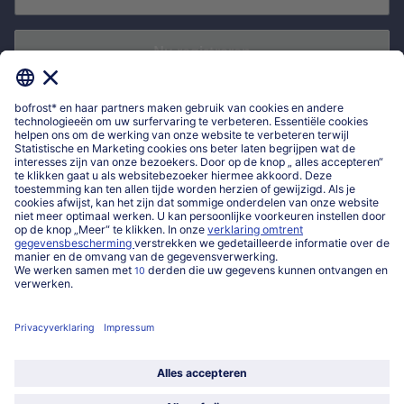
Nu registreren
*
Ik bevestig dat ik me wil inschrijven voor de bofrost* nieuwsbrief om
exclusieve aanbiedingen, leuke inspiratie en nieuws over bofrost* te
ontvangen. Ik heb kennisgenomen van
privacyverklaring
en de
algemene
voorwaarden
van bofrost*.
Mijn bofrost*
www.bofrost.be
service@bofrost.be
016 98 1919
Ma-Vrij: 9u - 19u en Za.: 9u - 13u
Service