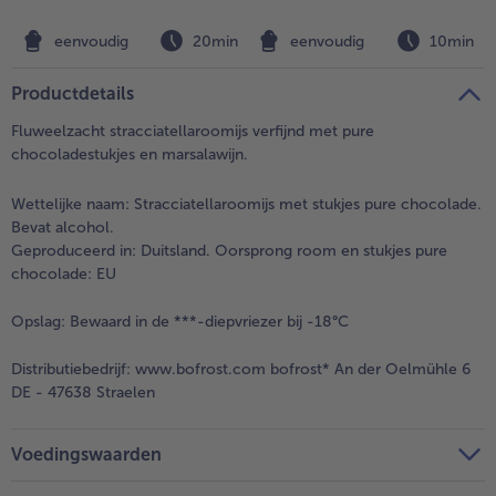
n
eenvoudig
20min
eenvoudig
10min
Productdetails
Fluweelzacht stracciatellaroomijs verfijnd met pure
chocoladestukjes en marsalawijn.
Wettelijke naam:
Stracciatellaroomijs met stukjes pure chocolade.
Bevat alcohol.
Geproduceerd in: Duitsland. Oorsprong room en stukjes pure
chocolade: EU
Opslag:
Bewaard in de ***-diepvriezer bij -18°C
Distributiebedrijf:
www.bofrost.com bofrost* An der Oelmühle 6
DE - 47638 Straelen
Voedingswaarden