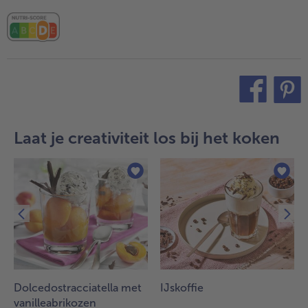
teilen
pin it
Laat je creativiteit los bij het koken
s
Dolcedostracciatella met
IJskoffie
vanilleabrikozen