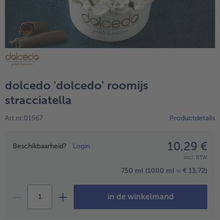
dolcedo 'dolcedo' roomijs
stracciatella
Art.nr.01567
Productdetails
- 5 € bij aankoop van 7 maaltijden naar keuze
10,29 €
Prijsopgave
Beschikbaarheid?
Login
incl. BTW
750 ml
(1000 ml = € 13,72)
in de winkelmand