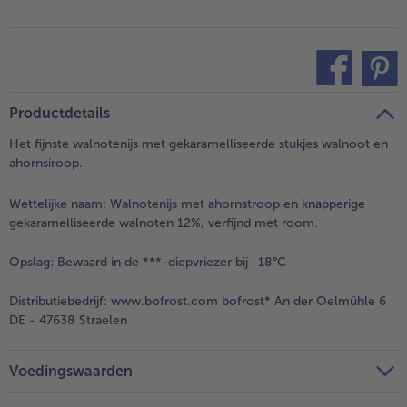
teilen
pin it
Productdetails
Het fijnste walnotenijs met gekaramelliseerde stukjes walnoot en
ahornsiroop.
Wettelijke naam:
Walnotenijs met ahornstroop en knapperige
gekaramelliseerde walnoten 12%, verfijnd met room.
Opslag:
Bewaard in de ***-diepvriezer bij -18°C
Distributiebedrijf:
www.bofrost.com bofrost* An der Oelmühle 6
DE - 47638 Straelen
Voedingswaarden