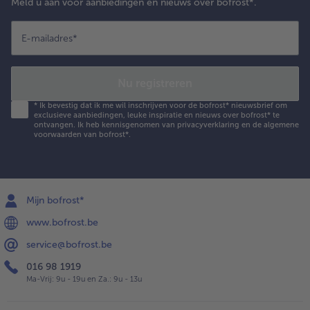
Meld u aan voor aanbiedingen en nieuws over bofrost*.
E-mailadres
*
Nu registreren
*
Ik bevestig dat ik me wil inschrijven voor de bofrost* nieuwsbrief om
exclusieve aanbiedingen, leuke inspiratie en nieuws over bofrost* te
ontvangen. Ik heb kennisgenomen van
privacyverklaring
en de
algemene
voorwaarden
van bofrost*.
Mijn bofrost*
www.bofrost.be
service@bofrost.be
016 98 1919
Ma-Vrij: 9u - 19u en Za.: 9u - 13u