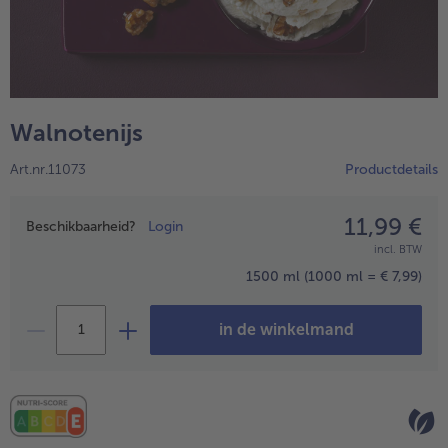
High Protein
alleHigh Protein
Veggie & Vegan
alleVeggie & Vegan
Walnotenijs
Art.nr.11073
Productdetails
11,99 €
Prijsopgave
Beschikbaarheid?
Login
incl. BTW
1500 ml
(1000 ml = € 7,99)
in de winkelmand
- 5 € bij aankoop van 7 maaltijden naar keuze