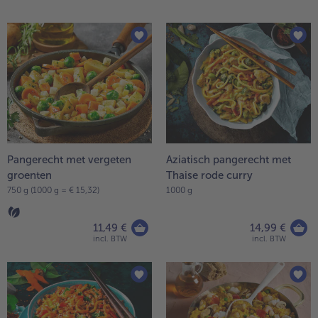
op
de
lijst.
Pangerecht met vergeten
Aziatisch pangerecht met
groenten
Thaise rode curry
- 5 € bij aankoop van 7 maaltijden naar keuze
750 g (1000 g = € 15,32)
1000 g
11,49 €
14,99 €
incl. BTW
incl. BTW