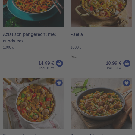
Aziatisch pangerecht met
Paella
rundvlees
1000 g
1000 g
14,69 €
18,99 €
incl. BTW
incl. BTW