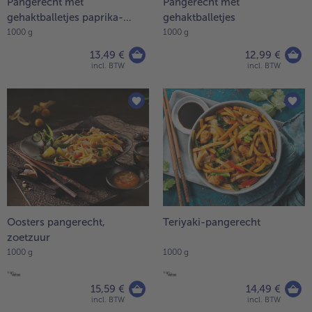
Pangerecht met
Pangerecht met
gehaktballetjes paprika-
gehaktballetjes
room
1000 g
1000 g
13,49 €
12,99 €
incl. BTW
incl. BTW
Oosters pangerecht,
Teriyaki-pangerecht
zoetzuur
1000 g
1000 g
15,59 €
14,49 €
incl. BTW
incl. BTW