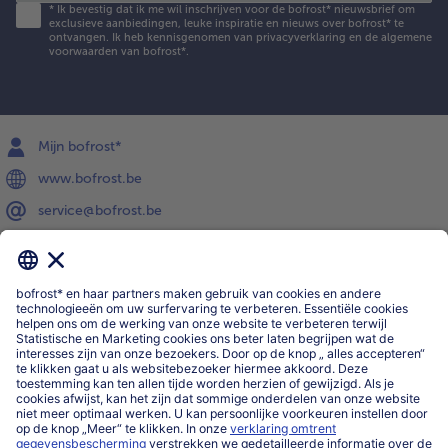
*
Ik bevestig dat ik me wil inschrijven voor de bofrost* nieuwsbrief om
exclusieve aanbiedingen, leuke inspiratie en nieuws over bofrost* te
ontvangen. Ik heb kennisgenomen van
privacyverklaring
en de
algemene
voorwaarden
van bofrost*.
Mijn bofrost*
www.bofrost.be
service@bofrost.be
016 98 1919
Ma-Vrij: 9u - 19u en Za.: 9u - 13u
Service
Over ons
Categorieën