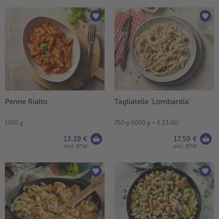
Penne Rialto
Tagliatelle 'Lombardia'
1000 g
750 g (1000 g = € 23,45)
13,19 €
17,59 €
incl. BTW
incl. BTW