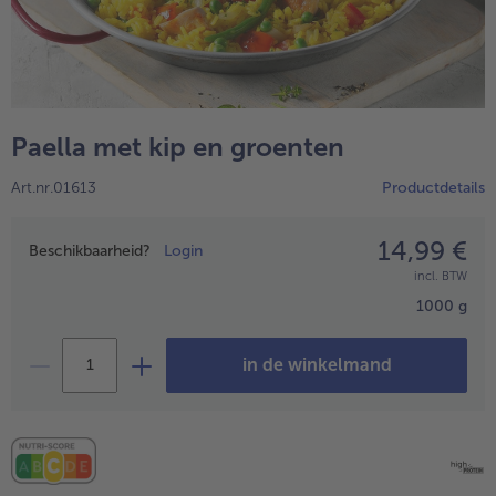
High Protein
alleHigh Protein
Veggie & Vegan
alleVeggie & Vegan
Paella met kip en groenten
Art.nr.01613
Productdetails
14,99 €
Prijsopgave
Beschikbaarheid?
Login
incl. BTW
1000 g
in de winkelmand
- 5 € bij aankoop van 7 maaltijden naar keuze