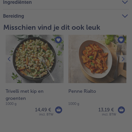
Ingrediënten
Bereiding
Misschien vind je dit ook leuk
Trivelli met kip en
Penne Rialto
groenten
1000 g
1000 g
14,49 €
13,19 €
incl. BTW
incl. BTW