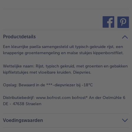
teilen
pin it
Productdetails
Een kleurrijke paella samengesteld uit typisch gekruide rijst, een
knapperige groentemengeling en malse stukjes kippenborstfilet.
Wettelijke naam:
Rijst, typisch gekruid, met groenten en gebakken
kipfiletstukjes met vloeibare kruiden. Diepvries.
Opslag:
Bewaard in de ***-diepvriezer bij -18°C
Distributiebedrijf:
www.bofrost.com bofrost* An der Oelmühle 6
DE - 47638 Straelen
Voedingswaarden