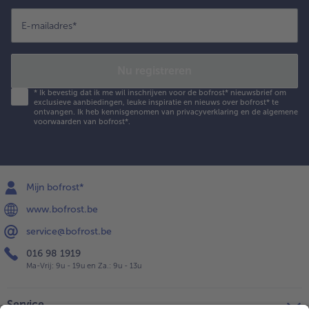
E-mailadres
*
Nu registreren
*
Ik bevestig dat ik me wil inschrijven voor de bofrost* nieuwsbrief om
exclusieve aanbiedingen, leuke inspiratie en nieuws over bofrost* te
ontvangen. Ik heb kennisgenomen van
privacyverklaring
en de
algemene
voorwaarden
van bofrost*.
Mijn bofrost*
www.bofrost.be
service@bofrost.be
016 98 1919
Ma-Vrij: 9u - 19u en Za.: 9u - 13u
Service